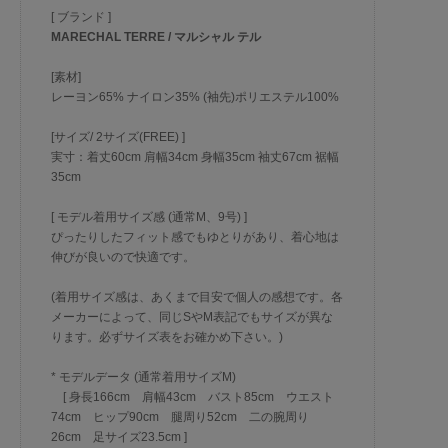
[ ブランド ]
MARECHAL TERRE / マルシャル テル
[素材]
レーヨン65% ナイロン35% (袖先)ポリエステル100%
[サイズ/ 2サイズ(FREE) ]
実寸：着丈60cm 肩幅34cm 身幅35cm 袖丈67cm 裾幅
35cm
[ モデル着用サイズ感 (通常M、9号) ]
ぴったりしたフィット感でもゆとりがあり、着心地は
伸びが良いので快適です。
(着用サイズ感は、あくまで目安で個人の感想です。各
メーカーによって、同じSやM表記でもサイズが異な
ります。必ずサイズ表をお確かめ下さい。)
* モデルデータ (通常着用サイズM)
[ 身長166cm 肩幅43cm バスト85cm ウエスト
74cm ヒップ90cm 腿周り52cm 二の腕周り
26cm 足サイズ23.5cm ]