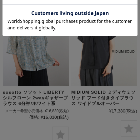
sosotto ソソット LIBERTY
MIDIUMISOLID ミディウミソ
シルフローン 2wayギャザーブ
リッド フード付きタイブラウ
ラウス 6分袖/ホワイト系
ス ワイドプルオーバー
¥17,380
(税込)
メーカー希望小売価格:
¥16,830
(税込)
価格:
¥16,830
(税込)