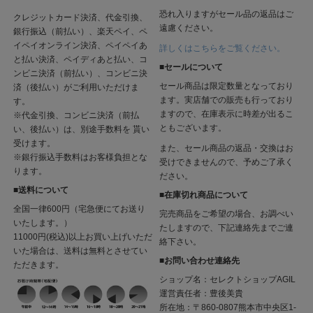
恐れ入りますがセール品の返品はご
クレジットカード決済、代金引換、
遠慮ください。
銀行振込（前払い）、楽天ペイ、ペ
イペイオンライン決済、ペイペイあ
詳しくはこちらをご覧ください。
と払い決済、ペイディあと払い、コ
■セールについて
ンビニ決済（前払い）、コンビニ決
セール商品は限定数量となっており
済（後払い）がご利用いただけま
ます。実店舗での販売も行っており
す。
ますので、在庫表示に時差が出るこ
※代金引換、コンビニ決済（前払
ともございます。
い、後払い）は、別途手数料を 貰い
受けます。
また、セール商品の返品・交換はお
※銀行振込手数料はお客様負担とな
受けできませんので、予めご了承く
ります。
ださい。
■送料について
■在庫切れ商品について
全国一律600円（宅急便にてお送り
完売商品をご希望の場合、お調べい
いたします。）
たしますので、下記連絡先までご連
11000円(税込)以上お買い上げいただ
絡下さい。
いた場合は、送料は無料とさせてい
■お問い合わせ連絡先
ただきます。
ショップ名：セレクトショップAGIL
運営責任者：豊後美貴
所在地：〒860-0807熊本市中央区1-