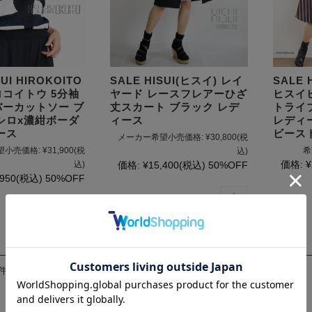
Squady
SUR MER
SYNANOGUE
SUI HIROKOITO
SALE HISUI(ヒスイ) レイ
SALE 
S 53
コイトウ 5分袖
ヤード レースフレアーひざ
ヒスイ
ーカットソー ブ
丈スカート ブラック レデ
トライ
TAGE/SON
シロx濃紺ボーダ
ィース
レディ
ース
ビース
メーカー希望小売価格:
¥30,800
(税
THURIUM
望小売価格:
¥31,900
(税
希
込)
価格:
¥
込)
価格:
¥15,400
(税込)
50%OFF
tiny dinosaur
,950
(税込)
50%OFF
TOMOO
designs
その他(etc)
7件を表示