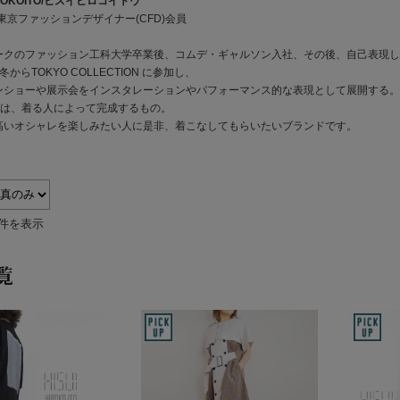
HIROKOITO/ヒスイヒロコイトウ
INCIPIT
東京ファッションデザイナー(CFD)会員
ークのファッション工科大学卒業後、コムデ・ギャルソン入社、その後、自己表現した
ina
/冬からTOKYO COLLECTION に参加し、
ンショーや展示会をインスタレーションやパフォーマンス的な表現として展開する。
KELTY
の服は、着る人によって完成するもの。
高いオシャレを楽しみたい人に是非、着こなしてもらいたいブランドです。
lelill
Liyoca
MANON
7件を表示
MARECHAL
覧
TERRE
MidiUmi
MIDIUMISOL
ID