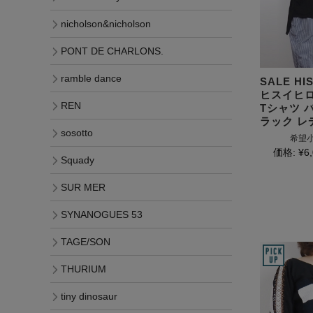
nicholson&nicholson
PONT DE CHARLONS.
ramble dance
SALE HI
ヒスイヒロ
REN
Tシャツ 
ラック レ
sosotto
希望小
価格:
¥6
Squady
SUR MER
SYNANOGUES 53
TAGE/SON
THURIUM
tiny dinosaur