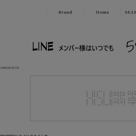
Brand
Items
SEAS
ATELIER
Outer
New
BRUGGE
Tops
SALE
Boutique
Bottoms
Ordinary
Onepiece
cafune
I HIROKOITO
Bag
CILANDSIA
Wallet
CYNICAL
Goods
FERAL FLAIR
Shose
HISUI
HIROKOITO