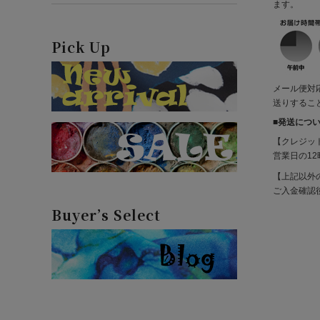
ます。
Pick Up
メール便対
送りするこ
■発送につ
【クレジッ
営業日の1
【上記以外
ご入金確認
Buyer’s Select