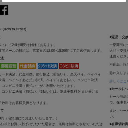
How to Order)
法
■返品・交
ットにて24時間受け付けております。
一部商品に
問メールの対応は、営業日の12:00~18:00間にてご返信致します。
返品・交換
連絡くださ
方法
不良品、誤
恐れ入りま
カード決済、代金引換、銀行振込（前払い）、楽天ペイ、ペイペイ
決済、ペイペイあと払い決済、ペイディあと払い、コンビニ決済
詳しくはこ
、コンビニ決済（後払い）がご利用いただけます。
■セールに
、コンビニ決済（前払い、後払い）は、別途手数料を 貰い受けま
セール商品
で、在庫表
手数料はお客様負担となります。
いて
また、セー
い。
00円（宅急便にてお送りいたします。）
(税込)以上お買い上げいただいた場合は、送料は無料とさせていただき
■在庫切れ