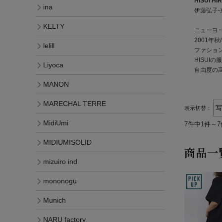
HISUI 
ina
伊藤弘子-
KELTY
ニューヨ
2001年秋
lelill
ファショ
HISUI
Liyoca
自由度の
MANON
MARECHAL TERRE
表示切替：
MidiUmi
7件中1件～
MIDIUMISOLID
商品一
mizuiro ind
mononogu
Munich
NARU factory