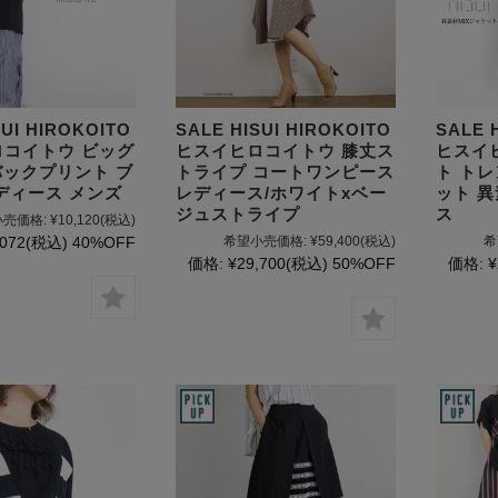
mizuiro ind
mononogu
Munic
SUI HIROKOITO
SALE HISUI HIROKOITO
SALE 
コイトウ ビッグ
ヒスイヒロコイトウ 膝丈ス
ヒスイ
NARU factory
バックプリント ブ
トライプ コートワンピース
ト ト
ディース メンズ
レディース/ホワイトxベー
ット 
nicholson&ni
ジュストライプ
ス
売価格:
¥10,120
(税込)
cholson
,072
(税込)
40%OFF
希望小売価格:
¥59,400
(税込)
希
価格:
¥29,700
(税込)
50%OFF
価格:
¥
PONT DE
CHARLONS.
ramble dance
REN
sosotto