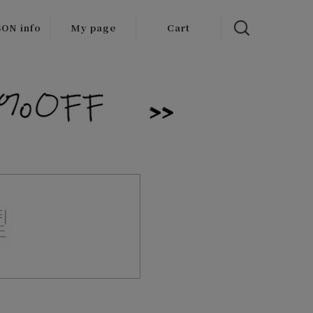
ON info
My page
Cart
 items
/Outlet