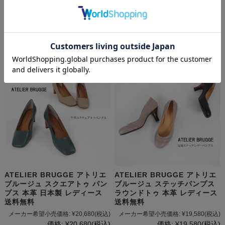
ATELIER BRUGGE アトリエ
ATELIER BRUGGE アトリエ
ブルージュ スクエアトゥ パン
ブルージュ ステッチパンプス
プス 本革 日本製 レディース
ラウンドトゥ 本革 レディース
送料無料
送料無料
メーカー希望小売価格:
¥20,680
(税込)
メーカー希望小売価格:
¥19,580
(税込)
価格:
¥20,680
(税込)
価格:
¥19,580
(税込)