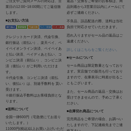
ご注文やご質問メールの対応は、営
返品・交換をご希望のお客様は、商
業日の12:00~18:00間にてご返信致
品到着から3営業日以内にメールにて
します。
必ずご連絡ください。
■お支払い方法
不良品、誤品配送の際、送料は当社
負担で対応させていただきます。
恐れ入りますがセール品の返品はご
クレジットカード決済、代金引換、
遠慮ください。
銀行振込（前払い）、楽天ペイ、ペ
イペイオンライン決済、ペイペイあ
詳しくはこちらをご覧ください。
と払い決済、ペイディあと払い、コ
■セールについて
ンビニ決済（前払い）、コンビニ決
セール商品は限定数量となっており
済（後払い）がご利用いただけま
ます。実店舗での販売も行っており
す。
ますので、在庫表示に時差が出るこ
※代金引換、コンビニ決済（前払
ともございます。
い、後払い）は、別途手数料を 貰い
受けます。
また、セール商品の返品・交換はお
※銀行振込手数料はお客様負担とな
受けできませんので、予めご了承く
ります。
ださい。
■送料について
■在庫切れ商品について
全国一律600円（宅急便にてお送り
完売商品をご希望の場合、お調べい
いたします。）
たしますので、下記連絡先までご連
11000円(税込)以上お買い上げいただ
絡下さい。