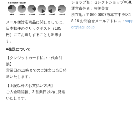
ショップ名：セレクトショップAGIL
運営責任者：豊後美貴
所在地：〒860-0807熊本市中央区1-
8-16 お問合せメールアドレス：
supp
メール便対応商品に関しましては、
ort@agil.co.jp
日本郵便のクリックポスト（185
円）にてお送りすることも出来ま
す。
■発送について
【クレジットカード払い・代金引
換】
営業日の12時までのご注文は当日発
送いたします。
【上記以外のお支払い方法】
ご入金確認後、3 営業日以内に発送
いたします。