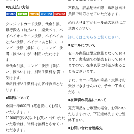
■お支払い方法
不良品、誤品配送の際、送料は当社
負担で対応させていただきます。
恐れ入りますがセール品の返品はご
クレジットカード決済、代金引換、
遠慮ください。
銀行振込（前払い）、楽天ペイ、ペ
イペイオンライン決済、ペイペイあ
詳しくはこちらをご覧ください。
と払い決済、ペイディあと払い、コ
■セールについて
ンビニ決済（前払い）、コンビニ決
セール商品は限定数量となっており
済（後払い）がご利用いただけま
ます。実店舗での販売も行っており
す。
ますので、在庫表示に時差が出るこ
※代金引換、コンビニ決済（前払
ともございます。
い、後払い）は、別途手数料を 貰い
受けます。
また、セール商品の返品・交換はお
※銀行振込手数料はお客様負担とな
受けできませんので、予めご了承く
ります。
ださい。
■送料について
■在庫切れ商品について
全国一律600円（宅急便にてお送り
完売商品をご希望の場合、お調べい
いたします。）
たしますので、下記連絡先までご連
11000円(税込)以上お買い上げいただ
絡下さい。
いた場合は、送料は無料とさせてい
■お問い合わせ連絡先
ただきます。