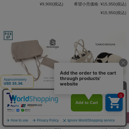
¥9,900
(税込)
希望小売価格:
¥15,950
(税込)
¥15,950
(税込)
mononogu もののぐ ミニボスト
TOMOO DESIGNS トモオデザイ
ンバッグ パスケース付 スムース
ンズ ブロックチェック巾着トー
レザー ウォッシュ加工 本革 レデ
トバッグ 布製 レディース 送料無
ィース 日本製
料
希望小売価格:
¥20,900
(税込)
希望小売価格:
¥15,180
(税込)