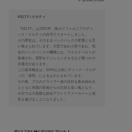
KELTY / ケルティ
『KELTY』は1952年、南カリフォルニアのディ
ック・ケルティの自宅でスタートしました。
その歴史は、そのままバックパックの変遷とも言
い換えられています。大型であれ小型であれ、現
在のバックパックの機構には、ウエストベルトが
装備され、背部をテンションさせるなど幾つかの
共通点があります。
この基本概念は、50年以上前にディック・ケルテ
ィの「発明」によるものとされています。
その後、プロのクライマー達の注目を集め始める
とともに米国の若者からの注目も追い風となり、
今日では大規模な総合アウトドアメーカーへと成
長を遂げることになりました。