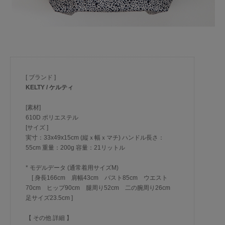
[ ブランド ]
KELTY / ケルティ
[素材]
610D ポリエステル
[サイズ ]
実寸：33x49x15cm (縦ｘ幅ｘマチ) ハンドル長さ：
55cm 重量：200g 容量：21リットル
* モデルデータ (通常着用サイズM)
[ 身長166cm 肩幅43cm バスト85cm ウエスト
70cm ヒップ90cm 腿周り52cm 二の腕周り26cm
足サイズ23.5cm ]
【 その他 詳細 】