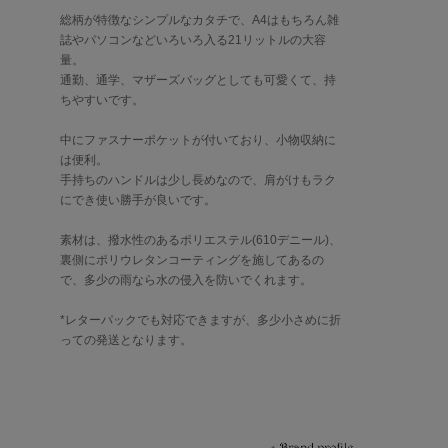
総柄が特徴なシンプルなカタチで、A4はもちろん雑
誌やパソコンなどいろいろ入る21リットルの大容
量。
通勤、通学、マザーズバッグとしても可愛くて、持
ちやすいです。
中にファスナーポケットが付いており、小物収納に
は便利。
手持ちのハンドルは少し長めなので、肩がけもラク
にでき使い勝手が良いです。
素材は、撥水性のあるポリエステル(610デニール)、
裏側にポリウレタンコーティングを施してあるの
で、多少の雨なら水の侵入を防いでくれます。
*レターパックでも対応できますが、多少小さめに折
っての発送となります。