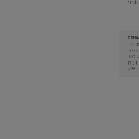
*お使
REN/
コンセ
うバッ
実際に
持され
デザイ