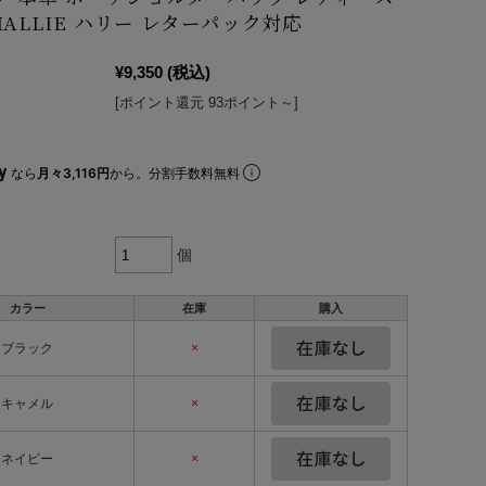
HALLIE ハリー レターパック対応
¥9,350
(税込)
[ポイント還元 93ポイント～]
なら
月々3,116円
から。分割手数料無料
個
カラー
在庫
購入
ブラック
×
キャメル
×
ネイビー
×