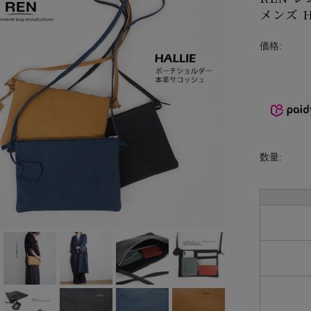
メンズ 
INCIPIT
ina
価格:
KELTY
lelill
Liyoca
数量:
MANON
MARECHAL
TERRE
MidiUmi
MIDIUMISOL
ID