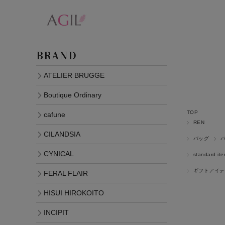
BRAND
ATELIER BRUGGE
Boutique Ordinary
TOP
cafune
REN
CILANDSIA
バッグ
CYNICAL
standard it
ギフトアイテ
FERAL FLAIR
HISUI HIROKOITO
INCIPIT