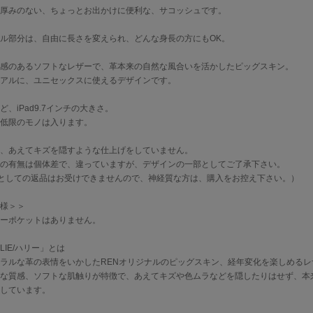
厚みのない、ちょっとお出かけに便利な、サコッシュです。
ル部分は、自由に長さを変えられ、どんな身長の方にもOK。
感のあるソフトなレザーで、革本来の自然な風合いを活かしたピッグスキン。
アルに、ユニセックスに使えるデザインです。
ど、iPad9.7インチの大きさ。
低限のモノは入ります。
、あえてキズを隠すような仕上げをしていません。
の有無は個体差で、違っていますが、デザインの一部としてご了承下さい。
としての返品はお受けできませんので、神経質な方は、購入をお控え下さい。）
様＞＞
ーポケットはありません。
LLIE/ハリー」とは
ラルな革の表情をいかしたRENオリジナルのピッグスキン、経年変化を楽しめるレ
な質感、ソフトな肌触りが特徴で、あえてキズや色ムラなどを隠したりはせず、本
しています。