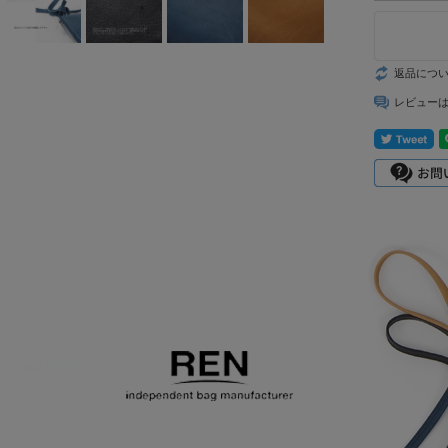
mizuiro ind
mononogu
返品につ
Munic
レビュー
NARU factory
nicholson&ni
cholson
PONT DE
CHARLONS.
ramble dance
REN
sosotto