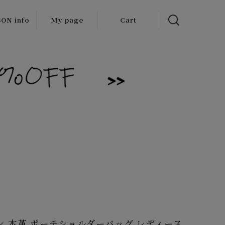
ON info
My page
Cart
 items
/Outlet
レン 本革 ポーチショルダーバッグ レディース