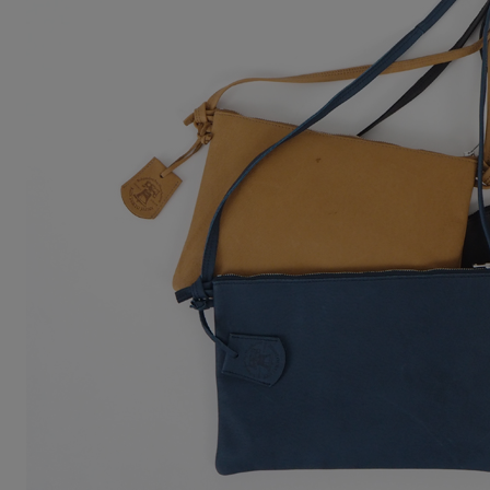
Squady
SUR MER
SYNANOGUE
S 53
TAGE/SON
THURIUM
tiny dinosaur
TOMOO
designs
その他(etc)