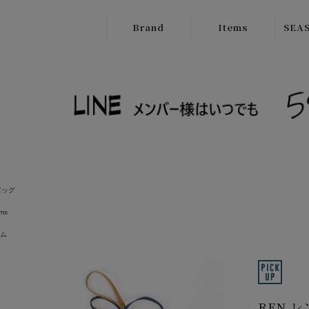
Brand
Items
SEAS
ATELIER
Outer
New
BRUGGE
Tops
SALE
Boutique
Bottoms
Ordinary
Onepiece
cafune
Bag
CILANDSIA
バッグ
ems
Wallet
CYNICAL
ム
Goods
FERAL FLAIR
Shose
HISUI
HIROKOITO
REN 