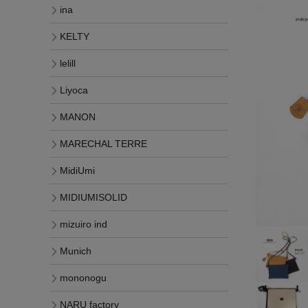
ina
KELTY
lelill
Liyoca
MANON
MARECHAL TERRE
MidiUmi
MIDIUMISOLID
mizuiro ind
Munich
mononogu
NARU factory