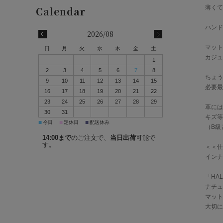
薄くて
ハンド
2026/08
マット
日
月
火
水
木
金
土
カジュ
1
2
3
4
5
6
7
8
ちょう
9
10
11
12
13
14
15
必要最
16
17
18
19
20
21
22
23
24
25
26
27
28
29
革には
30
31
キズ等
■
■
■
今日
定休日
配送休み
（B級
14:00まで
のご注文で、
当日出荷
可能で
す。
＜＜仕
インナ
「HA
ナチュ
マット
大切に