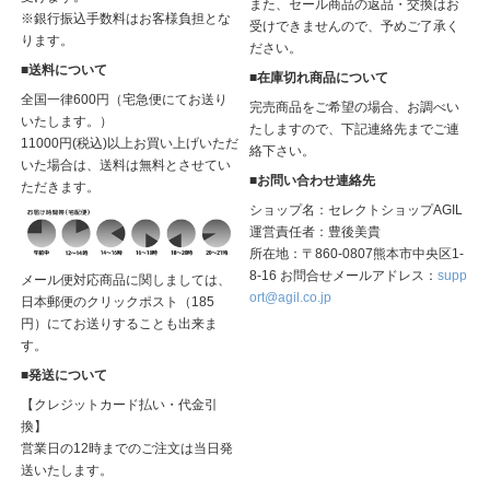
また、セール商品の返品・交換はお
※銀行振込手数料はお客様負担とな
受けできませんので、予めご了承く
ります。
ださい。
■送料について
■在庫切れ商品について
全国一律600円（宅急便にてお送り
完売商品をご希望の場合、お調べい
いたします。）
たしますので、下記連絡先までご連
11000円(税込)以上お買い上げいただ
絡下さい。
いた場合は、送料は無料とさせてい
■お問い合わせ連絡先
ただきます。
ショップ名：セレクトショップAGIL
運営責任者：豊後美貴
所在地：〒860-0807熊本市中央区1-
8-16 お問合せメールアドレス：
supp
メール便対応商品に関しましては、
ort@agil.co.jp
日本郵便のクリックポスト（185
円）にてお送りすることも出来ま
す。
■発送について
【クレジットカード払い・代金引
換】
営業日の12時までのご注文は当日発
送いたします。