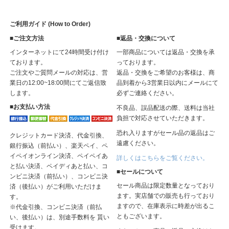
ご利用ガイド (How to Order)
■ご注文方法
■返品・交換について
インターネットにて24時間受け付け
一部商品については返品・交換を承
ております。
っております。
ご注文やご質問メールの対応は、営
返品・交換をご希望のお客様は、商
業日の12:00~18:00間にてご返信致
品到着から3営業日以内にメールにて
します。
必ずご連絡ください。
■お支払い方法
不良品、誤品配送の際、送料は当社
負担で対応させていただきます。
恐れ入りますがセール品の返品はご
クレジットカード決済、代金引換、
遠慮ください。
銀行振込（前払い）、楽天ペイ、ペ
イペイオンライン決済、ペイペイあ
詳しくはこちらをご覧ください。
と払い決済、ペイディあと払い、コ
■セールについて
ンビニ決済（前払い）、コンビニ決
セール商品は限定数量となっており
済（後払い）がご利用いただけま
ます。実店舗での販売も行っており
す。
ますので、在庫表示に時差が出るこ
※代金引換、コンビニ決済（前払
ともございます。
い、後払い）は、別途手数料を 貰い
受けます。