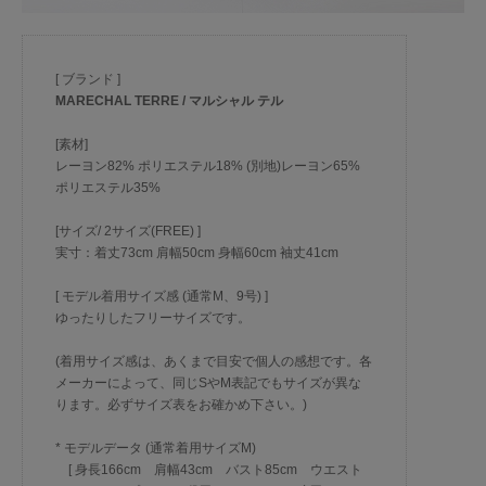
[ ブランド ]
MARECHAL TERRE / マルシャル テル
[素材]
レーヨン82% ポリエステル18% (別地)レーヨン65%
ポリエステル35%
[サイズ/ 2サイズ(FREE) ]
実寸：着丈73cm 肩幅50cm 身幅60cm 袖丈41cm
[ モデル着用サイズ感 (通常M、9号) ]
ゆったりしたフリーサイズです。
(着用サイズ感は、あくまで目安で個人の感想です。各
メーカーによって、同じSやM表記でもサイズが異な
ります。必ずサイズ表をお確かめ下さい。)
* モデルデータ (通常着用サイズM)
[ 身長166cm 肩幅43cm バスト85cm ウエスト