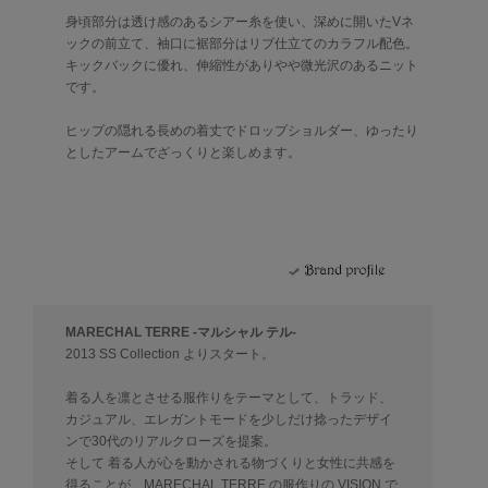
身頃部分は透け感のあるシアー糸を使い、深めに開いたVネ
ックの前立て、袖口に裾部分はリブ仕立てのカラフル配色。
キックバックに優れ、伸縮性がありやや微光沢のあるニット
です。
ヒップの隠れる長めの着丈でドロップショルダー、ゆったり
としたアームでざっくりと楽しめます。
MARECHAL TERRE -マルシャル テル-
2013 SS Collection よりスタート。
着る人を凛とさせる服作りをテーマとして、トラッド、
カジュアル、エレガントモードを少しだけ捻ったデザイ
ンで30代のリアルクローズを提案。
そして 着る人が心を動かされる物づくりと女性に共感を
得ることが、MARECHAL TERRE の服作りの VISION で