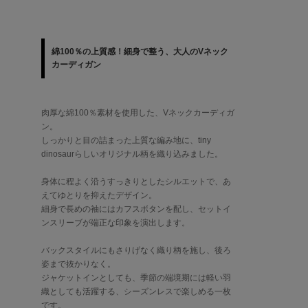
綿100％の上質感！細身で整う、大人のVネック
カーディガン
肉厚な綿100％素材を使用した、Vネックカーディガ
ン。
しっかりと目の詰まった上質な編み地に、tiny
dinosaurらしいオリジナル柄を織り込みました。
身体に程よく沿うすっきりとしたシルエットで、あ
えてゆとりを抑えたデザイン。
細身で長めの袖にはカフスボタンを配し、セットイ
ンスリーブが端正な印象を演出します。
バックスタイルにもさりげなく織り柄を施し、後ろ
姿まで抜かりなく。
ジャケットインとしても、季節の端境期には軽い羽
織としても活躍する、シーズンレスで楽しめる一枚
です。