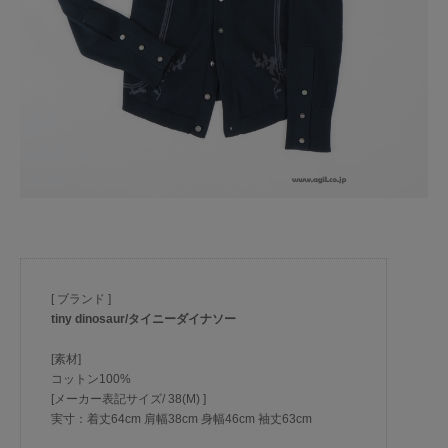
[ ブランド ]
tiny dinosaur/タイニーダイナソー
[素材]
コットン100%
[メーカー表記サイズ/ 38(M) ]
実寸：着丈64cm 肩幅38cm 身幅46cm 袖丈63cm