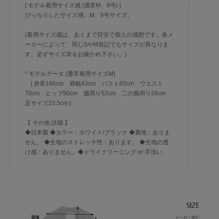
[ モデル着用サイズ感 (通常M、9号) ]
ぴっちりしたサイズ感。M、9号サイズ。
(着用サイズ感は、あくまで目安で個人の感想です。各メ
ーカーによって、同じSやM表記でもサイズが異なりま
す。必ずサイズ表をお確かめ下さい。)
* モデルデータ (通常着用サイズM)
[ 身長166cm 肩幅43cm バスト85cm ウエスト
70cm ヒップ90cm 腿周り52cm 二の腕周り26cm
足サイズ23.5cm ]
【 その他 詳細 】
◆日本製 ◆カラー：ホワイト/ブラック ◆裏地：ありま
せん。 ◆生地のストレッチ性：あります。 ◆生地の透
け感：ありません。◆ドライクリーニング or 手洗い