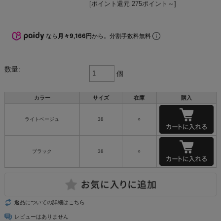
[ポイント還元 275ポイント～]
なら
月々9,166円
から。分割手数料無料
数量:
個
カラー
サイズ
在庫
購入
ライトベージュ
38
○
ブラック
38
○
返品についての詳細はこちら
レビューはありません