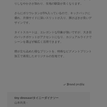
りしなやかさが加わり、生地の馴染が良くなります。
さらにポリウレタンが5%入っているので、キックバックに
優れ、片側サイドに深いスリットが入り、脚さばきが良いデ
ザインです。
タイトスカートは、エレガントな印象が強いですが、大き目
のパッチポケットがアクセントになり、カジュアルライクで
シーンを選ばず幅広く活用できます。
煙が立ち込めた様なプリントを、特殊なピグメントプリント
加工で表現したオリジナルの生地です。
tiny dinosaur/タイニーダイナソー
山本尚美 -