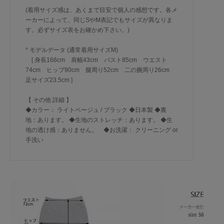
(着用サイズ感は、あくまで目安で個人の感想です。各メ
ーカーによって、同じSやM表記でもサイズが異なりま
す。必ずサイズ表をお確かめ下さい。)
* モデルデータ (通常着用サイズM)
[ 身長166cm 肩幅43cm バスト85cm ウエスト
74cm ヒップ90cm 腿周り52cm 二の腕周り26cm
足サイズ23.5cm ]
【 その他 詳細 】
◆カラー： ライトベージュ / ブラック ◆日本製 ◆裏
地：あります。 ◆生地のストレッチ：あります。 ◆生
地の透け感：ありません。 ◆お洗濯： クリーニング or
手洗い