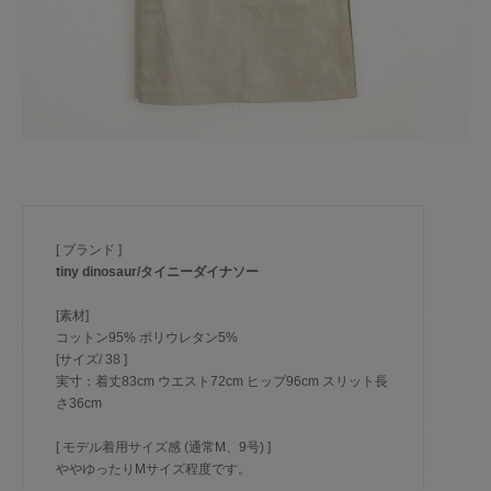
[ ブランド ]
tiny dinosaur/タイニーダイナソー
[素材]
コットン95% ポリウレタン5%
[サイズ/ 38 ]
実寸：着丈83cm ウエスト72cm ヒップ96cm スリット長
さ36cm
[ モデル着用サイズ感 (通常M、9号) ]
ややゆったりMサイズ程度です。