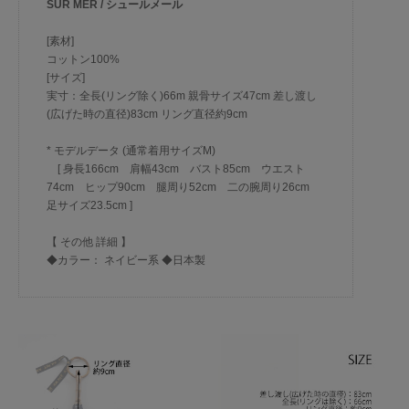
SUR MER / シュールメール
[素材]
コットン100%
[サイズ]
実寸：全長(リング除く)66m 親骨サイズ47cm 差し渡し
(広げた時の直径)83cm リング直径約9cm
* モデルデータ (通常着用サイズM)
[ 身長166cm 肩幅43cm バスト85cm ウエスト
74cm ヒップ90cm 腿周り52cm 二の腕周り26cm
足サイズ23.5cm ]
【 その他 詳細 】
◆カラー： ネイビー系 ◆日本製