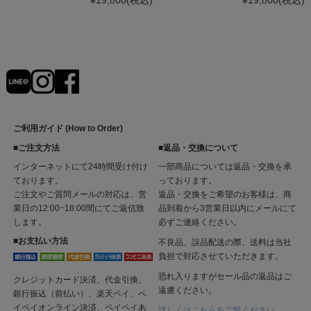
¥19,800
(税込)
¥19,800
(税込)
ご利用ガイド (How to Order)
■ご注文方法
■返品・交換について
インターネットにて24時間受け付け
一部商品については返品・交換を承
ております。
っております。
ご注文やご質問メールの対応は、営
返品・交換をご希望のお客様は、商
業日の12:00~18:00間にてご返信致
品到着から3営業日以内にメールにて
します。
必ずご連絡ください。
■お支払い方法
不良品、誤品配送の際、送料は当社
負担で対応させていただきます。
恐れ入りますがセール品の返品はご
クレジットカード決済、代金引換、
遠慮ください。
銀行振込（前払い）、楽天ペイ、ペ
イペイオンライン決済、ペイペイあ
詳しくはこちらをご覧ください。