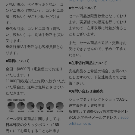
と払い決済、ペイディあと払い、コ
■セールについて
ンビニ決済（前払い）、コンビニ決
セール商品は限定数量となっており
済（後払い）がご利用いただけま
ます。実店舗での販売も行っており
す。
ますので、在庫表示に時差が出るこ
※代金引換、コンビニ決済（前払
ともございます。
い、後払い）は、別途手数料を 貰い
受けます。
また、セール商品の返品・交換はお
※銀行振込手数料はお客様負担とな
受けできませんので、予めご了承く
ります。
ださい。
■送料について
■在庫切れ商品について
全国一律600円（宅急便にてお送り
完売商品をご希望の場合、お調べい
いたします。）
たしますので、下記連絡先までご連
11000円(税込)以上お買い上げいただ
絡下さい。
いた場合は、送料は無料とさせてい
■お問い合わせ連絡先
ただきます。
ショップ名：セレクトショップAGIL
運営責任者：豊後美貴
所在地：〒860-0807熊本市中央区1-
8-16 お問合せメールアドレス：
supp
メール便対応商品に関しましては、
ort@agil.co.jp
日本郵便のクリックポスト（185
円）にてお送りすることも出来ま