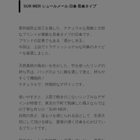
SUR MER シュールメール 日傘 長傘タイプ
紫外線防止加工を施した、ナチュラルな風貌と大胆
なプリントが素敵な長傘タイプの日傘です。
ブランドの定番でもある「透かし水玉」
今回は、上品でトラディッショナルな印象のネイビ
ーを厳選しました。
天然素材の風合いを生かした、竹を使ったリングの
持ち手は、バッグのように腕を通して使え、持ちや
すくて機能的！
ナチュラルで、特徴的なデザインです。
使いやすさと、上質で飽きのこないシンプルなデザ
インが特徴で、東京の下町で熟練した職人ならでは
の丁寧な作りの「SUR MER」
自然の良さ、温もりを感じられる品として、生涯大
切にして頂ける様な、愛着の湧く日傘を心がけてい
るブランドです。