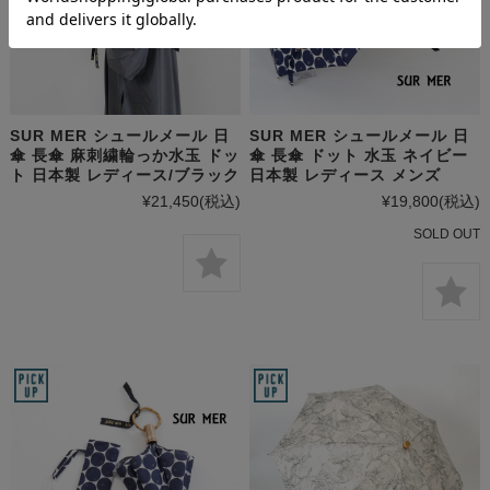
SUR MER シュールメール 日
SUR MER シュールメール 日
傘 長傘 麻刺繍輪っか水玉 ドッ
傘 長傘 ドット 水玉 ネイビー
ト 日本製 レディース/ブラック
日本製 レディース メンズ
¥21,450
(税込)
¥19,800
(税込)
SOLD OUT