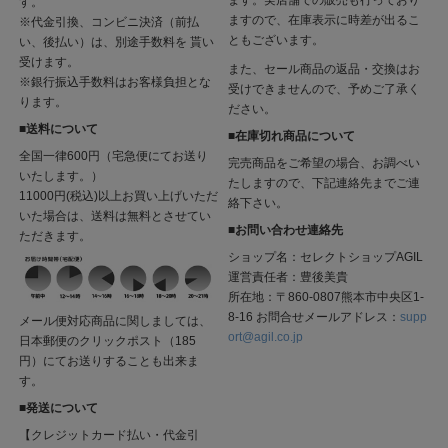
ます。実店舗での販売も行っており
す。
ますので、在庫表示に時差が出るこ
※代金引換、コンビニ決済（前払
ともございます。
い、後払い）は、別途手数料を 貰い
受けます。
また、セール商品の返品・交換はお
※銀行振込手数料はお客様負担とな
受けできませんので、予めご了承く
ります。
ださい。
■送料について
■在庫切れ商品について
全国一律600円（宅急便にてお送り
完売商品をご希望の場合、お調べい
いたします。）
たしますので、下記連絡先までご連
11000円(税込)以上お買い上げいただ
絡下さい。
いた場合は、送料は無料とさせてい
■お問い合わせ連絡先
ただきます。
ショップ名：セレクトショップAGIL
運営責任者：豊後美貴
所在地：〒860-0807熊本市中央区1-
8-16 お問合せメールアドレス：
supp
メール便対応商品に関しましては、
ort@agil.co.jp
日本郵便のクリックポスト（185
円）にてお送りすることも出来ま
す。
■発送について
【クレジットカード払い・代金引