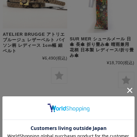
ATELIER BRUGGE アトリエ
SUR MER シュールメール 日
ブルージュ レザーベルト パイ
傘 長傘 折り畳み傘 晴雨兼用
ソン柄 レディース 1cm幅 細
花柄 日本製 レディース/折り畳
ベルト
み傘
¥6,490
(税込)
¥18,700
(税込)