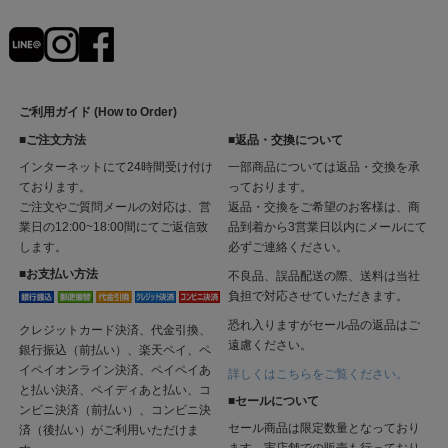
ご利用ガイド (How to Order)
■ご注文方法
■返品・交換について
インターネットにて24時間受け付け
一部商品については返品・交換を承
ております。
っております。
ご注文やご質問メールの対応は、営
返品・交換をご希望のお客様は、商
業日の12:00~18:00間にてご返信致
品到着から3営業日以内にメールにて
します。
必ずご連絡ください。
■お支払い方法
不良品、誤品配送の際、送料は当社
負担で対応させていただきます。
恐れ入りますがセール品の返品はご
クレジットカード決済、代金引換、
遠慮ください。
銀行振込（前払い）、楽天ペイ、ペ
イペイオンライン決済、ペイペイあ
詳しくはこちらをご覧ください。
と払い決済、ペイディあと払い、コ
■セールについて
ンビニ決済（前払い）、コンビニ決
セール商品は限定数量となっており
済（後払い）がご利用いただけま