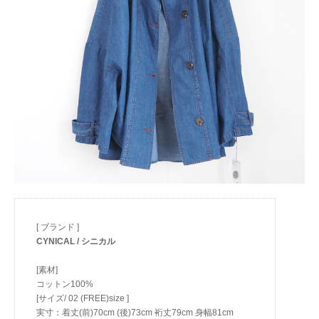
[ ブランド ]
CYNICAL / シニカル
[素材]
コットン100%
[サイズ/ 02 (FREE)size ]
実寸：着丈(前)70cm (後)73cm 裄丈79cm 身幅81cm