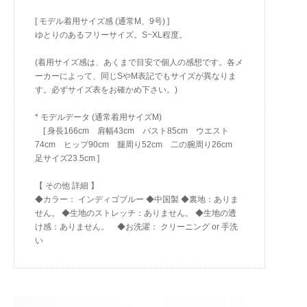
[ モデル着用サイズ感 (通常M、9号) ]
ゆとりのあるフリーサイズ。S~XL程度。
(着用サイズ感は、あくまで目安で個人の感想です。各メ
ーカーによって、同じSやM表記でもサイズが異なりま
す。必ずサイズ表をお確かめ下さい。)
* モデルデータ (通常着用サイズM)
[ 身長166cm 肩幅43cm バスト85cm ウエスト
74cm ヒップ90cm 腿周り52cm 二の腕周り26cm
足サイズ23.5cm ]
【 その他 詳細 】
◆カラー： インディゴブルー ◆中国製 ◆裏地：ありま
せん。 ◆生地のストレッチ：ありません。 ◆生地の透
け感：ありません。 ◆お洗濯： クリーニング or 手洗
い