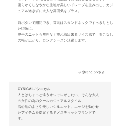
柔らかくしなやかな生地が美しいドレープを生み出し、カジ
ュアル過ぎずに大人な雰囲気をプラス。
前ボタンで開閉でき、首元はスタンドネックですっきりとし
た印象に。
厚手のニットも無理なく重ね着出来るサイズ感で、着こなし
の幅が広がり、ロングシーズン活躍します。
CYNICAL / シニカル
人とはちょっと違うオシャレがしたい、そんな大人
の女性の為のクールカジュアルスタイル。
着心地のよさや美しいシルエット、エッジを効かせ
たアイテムを提案するドメスティックブランドで
す。