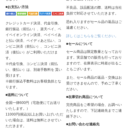
■お支払い方法
不良品、誤品配送の際、送料は当社
負担で対応させていただきます。
恐れ入りますがセール品の返品はご
クレジットカード決済、代金引換、
遠慮ください。
銀行振込（前払い）、楽天ペイ、ペ
イペイオンライン決済、ペイペイあ
詳しくはこちらをご覧ください。
と払い決済、ペイディあと払い、コ
■セールについて
ンビニ決済（前払い）、コンビニ決
セール商品は限定数量となっており
済（後払い）がご利用いただけま
ます。実店舗での販売も行っており
す。
ますので、在庫表示に時差が出るこ
※代金引換、コンビニ決済（前払
ともございます。
い、後払い）は、別途手数料を 貰い
受けます。
また、セール商品の返品・交換はお
※銀行振込手数料はお客様負担とな
受けできませんので、予めご了承く
ります。
ださい。
■送料について
■在庫切れ商品について
全国一律600円（宅急便にてお送り
完売商品をご希望の場合、お調べい
いたします。）
たしますので、下記連絡先までご連
11000円(税込)以上お買い上げいただ
絡下さい。
いた場合は、送料は無料とさせてい
■お問い合わせ連絡先
ただきます。