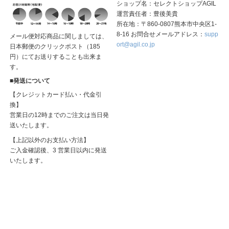
ショップ名：セレクトショップAGIL
運営責任者：豊後美貴
所在地：〒860-0807熊本市中央区1-
8-16 お問合せメールアドレス：
supp
メール便対応商品に関しましては、
ort@agil.co.jp
日本郵便のクリックポスト（185
円）にてお送りすることも出来ま
す。
■発送について
【クレジットカード払い・代金引
換】
営業日の12時までのご注文は当日発
送いたします。
【上記以外のお支払い方法】
ご入金確認後、3 営業日以内に発送
いたします。