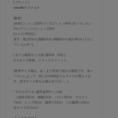
[ ブランド ]
sosotto / ソソット
[素材]
(本体)コットン100% (リブ)コットン98% ポリウレタン
2% (プリント)コットン100%
[サイズ/ FREE ]
実寸：着丈65cm 肩幅56cm 身幅60cm 袖丈48cm (ドロッ
プショルダー)
[ モデル着用サイズ感 (通常M、9号) ]
S~Lサイズ程度。リラックスフィット。
(着用サイズ感は、あくまで目安で個人の感想です。各メ
ーカーによって、同じSやM表記でもサイズが異なりま
す。必ずサイズ表をお確かめ下さい。)
* モデルデータ (通常着用サイズM)
[ 身長166cm 肩幅43cm バスト85cm ウエスト
74cm ヒップ90cm 腿周り52cm 二の腕周り26cm
足サイズ23.5cm ]