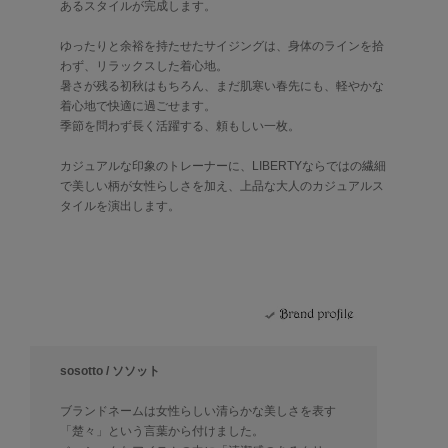
あるスタイルが完成します。
ゆったりと余裕を持たせたサイジングは、身体のラインを拾
わず、リラックスした着心地。
暑さが残る初秋はもちろん、まだ肌寒い春先にも、軽やかな
着心地で快適に過ごせます。
季節を問わず長く活躍する、頼もしい一枚。
カジュアルな印象のトレーナーに、LIBERTYならではの繊細
で美しい柄が女性らしさを加え、上品な大人のカジュアルス
タイルを演出します。
sosotto / ソソット
ブランドネームは女性らしい清らかな美しさを表す
「楚々」という言葉から付けました。