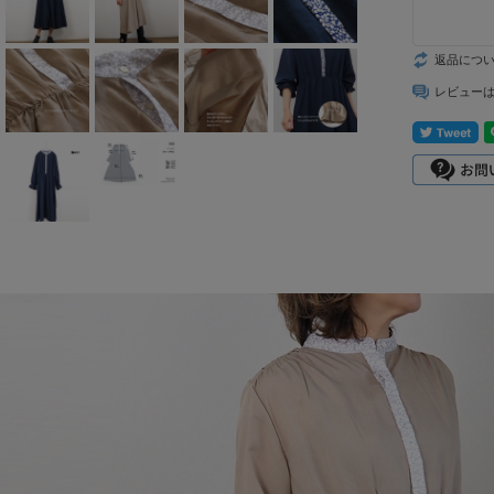
mizuiro ind
返品につ
mononogu
レビュー
Munic
NARU factory
nicholson&ni
cholson
PONT DE
CHARLONS.
ramble dance
REN
sosotto