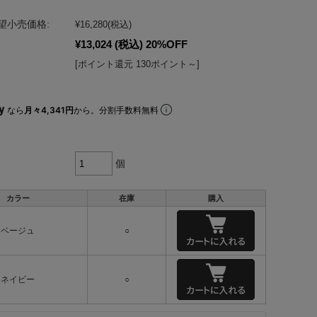
望小売価格:
¥16,280
(税込)
¥13,024
(税込)
20%OFF
[ポイント還元 130ポイント～]
なら
月々4,341円
から。分割手数料無料
個
カラー
在庫
購入
ベージュ
○
ネイビー
○