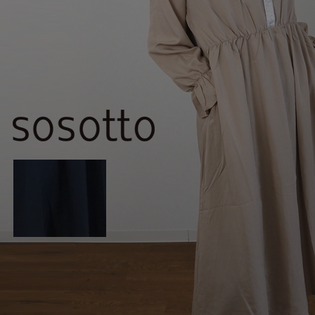
Squady
SUR MER
SYNANOGUE
S 53
TAGE/SON
THURIUM
tiny dinosaur
TOMOO
designs
その他(etc)