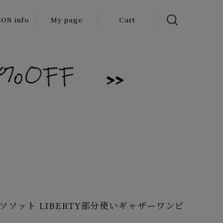
ON info
My page
Cart
 items
/Outlet
to ソソット LIBERTY部分使いギャザーワンピ