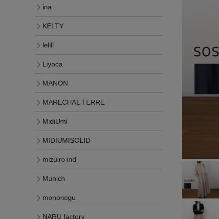
ina
KELTY
lelill
Liyoca
MANON
MARECHAL TERRE
MidiUmi
MIDIUMISOLID
mizuiro ind
Munich
mononogu
NARU factory