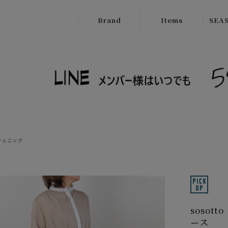
Brand
Items
SEAS
ATELIER
Outer
New
BRUGGE
Tops
SALE
Boutique
Bottoms
Ordinary
Onepiece
cafune
Bag
CILANDSIA
チュニック
Wallet
CYNICAL
Goods
FERAL FLAIR
Shose
HISUI
sosot
HIROKOITO
ース