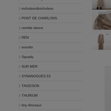
nicholson&nicholson
PONT DE CHARLONS.
ramble dance
REN
sosotto
Squady
SUR MER
SYNANOGUES 53
TAGE/SON
THURIUM
tiny dinosaur