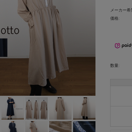
INCIPIT
メーカー希
価格:
ina
KELTY
lelill
Liyoca
数量:
MANON
MARECHAL
TERRE
MidiUmi
MIDIUMISOL
ID