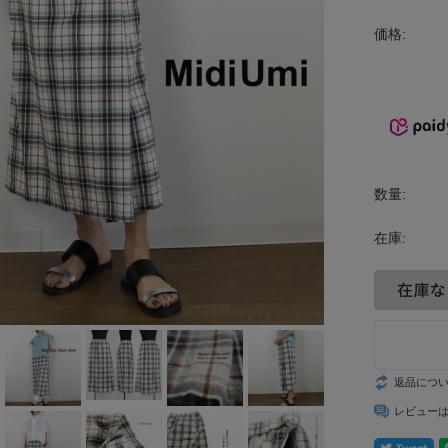
INCIPIT
価格:
ina
KELTY
lelill
Liyoca
数量:
MANON
在庫:
MARECHAL
TERRE
MidiUmi
返品につ
MIDIUMISOL
レビュー
ID