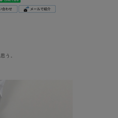
と思う。
。