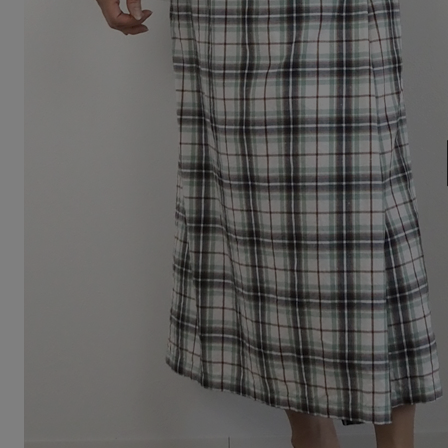
Squady
SUR MER
SYNANOGUE
S 53
TAGE/SON
THURIUM
tiny dinosaur
TOMOO
designs
その他(etc)