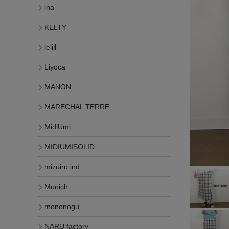
ina
KELTY
lelill
Liyoca
MANON
MARECHAL TERRE
MidiUmi
MIDIUMISOLID
mizuiro ind
Munich
mononogu
NARU factory