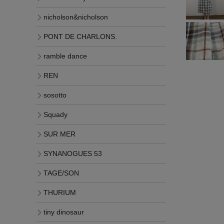
nicholson&nicholson
PONT DE CHARLONS.
ramble dance
REN
sosotto
Squady
SUR MER
SYNANOGUES 53
TAGE/SON
THURIUM
tiny dinosaur