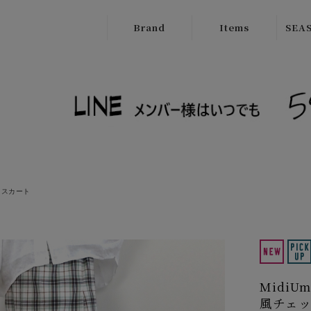
Brand
Items
SEAS
ATELIER
Outer
New
BRUGGE
Tops
SALE
Boutique
Bottoms
Ordinary
Onepiece
cafune
Bag
CILANDSIA
スカート
Wallet
CYNICAL
Goods
FERAL FLAIR
Shose
HISUI
Midi
HIROKOITO
風チェ