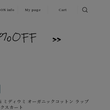
ON info
My page
Cart
 items
/Outlet
Umi ミディウミ オーガニックコットン ラップ
ックスカート