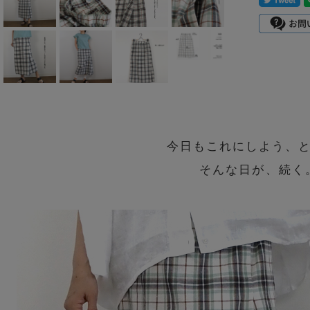
mizuiro ind
mononogu
Munic
NARU factory
nicholson&ni
今日もこれにしよう、
cholson
そんな日が、続く
PONT DE
CHARLONS.
ramble dance
REN
sosotto