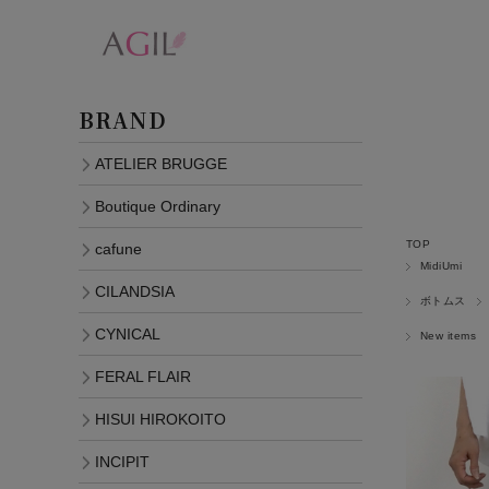
BRAND
ATELIER BRUGGE
Boutique Ordinary
TOP
cafune
MidiUmi
CILANDSIA
ボトムス
CYNICAL
New items
FERAL FLAIR
HISUI HIROKOITO
INCIPIT