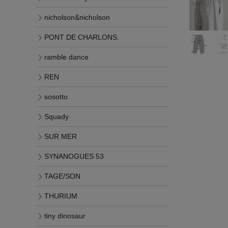
nicholson&nicholson
PONT DE CHARLONS.
ramble dance
REN
sosotto
Squady
SUR MER
SYNANOGUES 53
TAGE/SON
THURIUM
tiny dinosaur