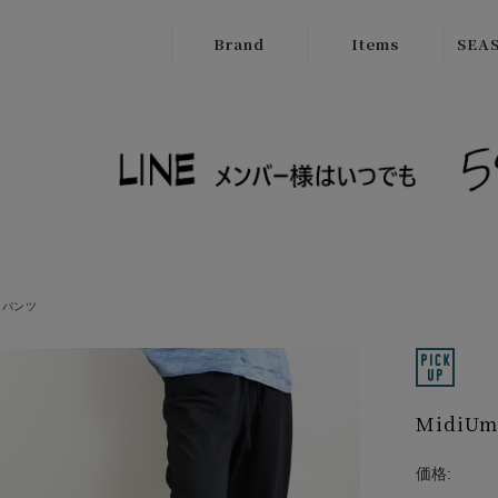
Brand
Items
SEAS
ATELIER
Outer
New
BRUGGE
Tops
SALE
Boutique
Bottoms
Ordinary
Onepiece
cafune
Bag
CILANDSIA
パンツ
Wallet
CYNICAL
Goods
FERAL FLAIR
Midi
Shose
HISUI
HIROKOITO
価格: