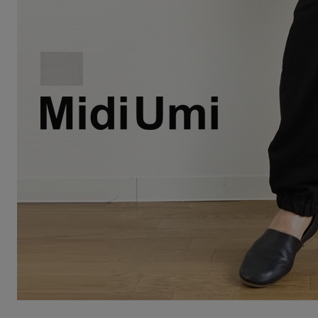
Squady
SUR MER
SYNANOGUE
S 53
TAGE/SON
THURIUM
tiny dinosaur
TOMOO
designs
その他(etc)