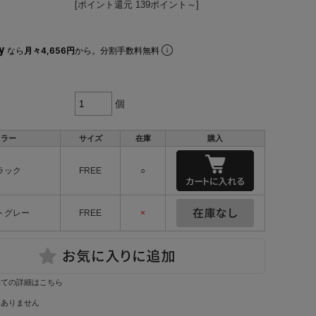
[ポイント還元 139ポイント～]
なら
月々4,656円
から。分割手数料無料
個
カラー
サイズ
在庫
購入
ラック
FREE
○
トグレー
FREE
×
いての詳細はこちら
はありません