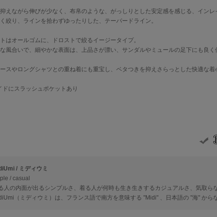
抑えながら伸びが少なく、布帛のような、がっしりとした安定感を感じる、インレ
く絞り、ラインを拾わずゆったりした、テーパードライン。
トはオールゴムに、ドロストで絞るイージータイプ。
な風合いで、細やかな表面は、上品さが漂い、サンダルやミュールの足下にも良く
ースやロングシャツとの重ね着にも重宝し、ベタつきを抑えさらっとした快適な着
イドにスラッシュポケットあり
diUmi / ミディウミ
ple / casual
る人の内面が出るシンプルさ、着る人が何時も生き生きするカジュアルさ、気取ら
idiUmi（ミディウミ）は、フランス語で南方を意味する "Midi" 、日本語の "海" か