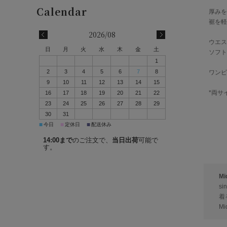
厚みを
裾を軽
2026/08
ウエス
日
月
火
水
木
金
土
ソフト
1
2
3
4
5
6
7
8
ワンピ
9
10
11
12
13
14
15
*両サ
16
17
18
19
20
21
22
23
24
25
26
27
28
29
30
31
■
■
■
今日
定休日
配送休み
14:00まで
のご注文で、
当日出荷
可能で
す。
Mi
sin
着
M