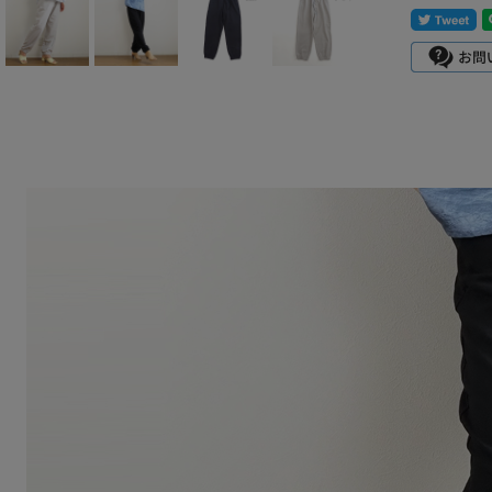
mizuiro ind
mononogu
Munic
NARU factory
nicholson&ni
cholson
PONT DE
CHARLONS.
ramble dance
REN
sosotto