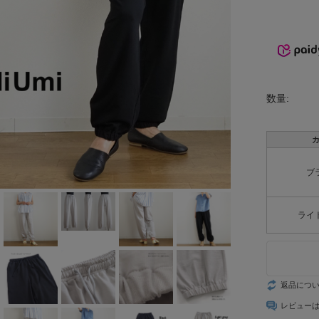
INCIPIT
ina
KELTY
数量:
lelill
Liyoca
MANON
ブ
MARECHAL
ライ
TERRE
MidiUmi
MIDIUMISOL
返品につ
ID
レビュー