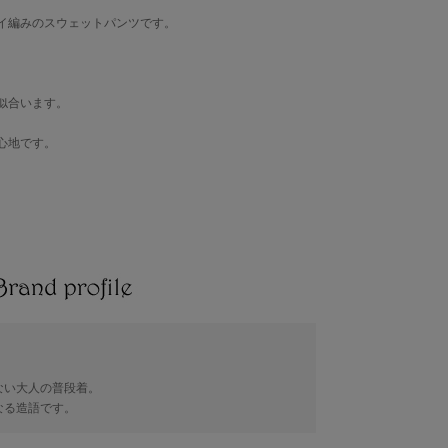
イ編みのスウェットパンツです。
似合います。
心地です。
ない大人の普段着。
らなる造語です。