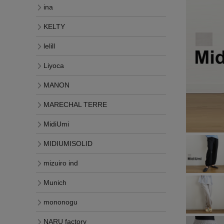
ina
KELTY
lelill
Liyoca
MANON
MARECHAL TERRE
MidiUmi
MIDIUMISOLID
mizuiro ind
Munich
mononogu
NARU factory