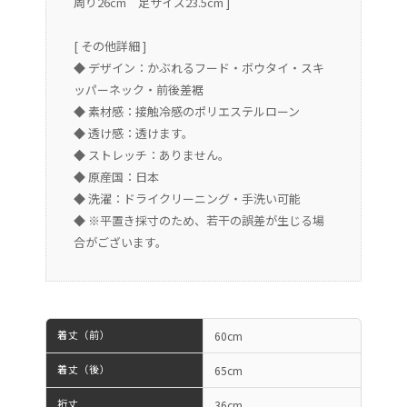
周り26cm 足サイズ23.5cm ]
[ その他詳細 ]
◆ デザイン：かぶれるフード・ボウタイ・スキ
ッパーネック・前後差裾
◆ 素材感：接触冷感のポリエステルローン
◆ 透け感：透けます。
◆ ストレッチ：ありません。
◆ 原産国：日本
◆ 洗濯：ドライクリーニング・手洗い可能
◆ ※平置き採寸のため、若干の誤差が生じる場
合がございます。
着丈（前）
60cm
着丈（後）
65cm
裄丈
36cm