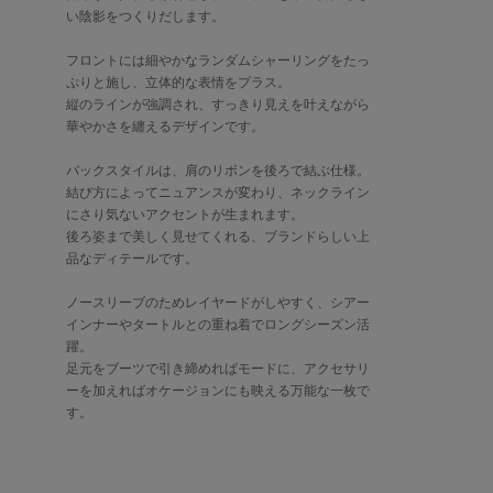
い陰影をつくりだします。
フロントには細やかなランダムシャーリングをたっ
ぷりと施し、立体的な表情をプラス。
縦のラインが強調され、すっきり見えを叶えながら
華やかさを纏えるデザインです。
バックスタイルは、肩のリボンを後ろで結ぶ仕様。
結び方によってニュアンスが変わり、ネックライン
にさり気ないアクセントが生まれます。
後ろ姿まで美しく見せてくれる、ブランドらしい上
品なディテールです。
ノースリーブのためレイヤードがしやすく、シアー
インナーやタートルとの重ね着でロングシーズン活
躍。
足元をブーツで引き締めればモードに、アクセサリ
ーを加えればオケージョンにも映える万能な一枚で
す。