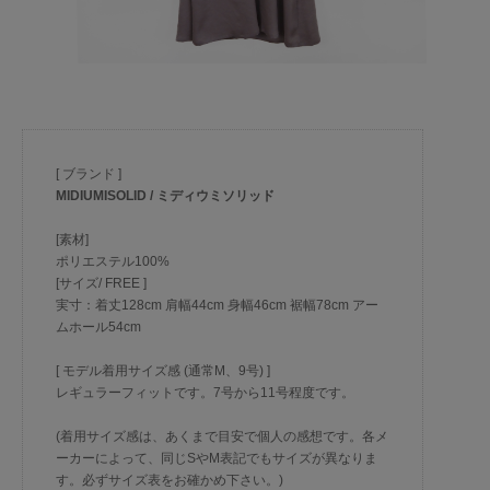
[ ブランド ]
MIDIUMISOLID / ミディウミソリッド
[素材]
ポリエステル100%
[サイズ/ FREE ]
実寸：着丈128cm 肩幅44cm 身幅46cm 裾幅78cm アー
ムホール54cm
[ モデル着用サイズ感 (通常M、9号) ]
レギュラーフィットです。7号から11号程度です。
(着用サイズ感は、あくまで目安で個人の感想です。各メ
ーカーによって、同じSやM表記でもサイズが異なりま
す。必ずサイズ表をお確かめ下さい。)