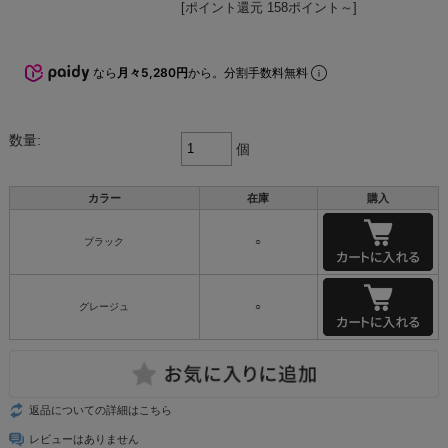
[ポイント還元 158ポイント～]
なら
月々5,280円
から。分割手数料無料
数量:
個
カラー
在庫
購入
ブラック
○
グレージュ
○
返品についての詳細はこちら
レビューはありません