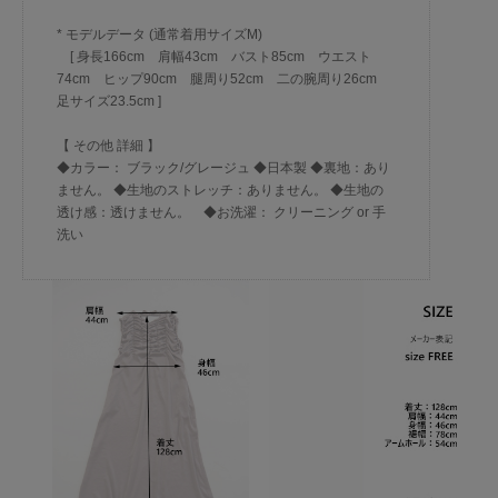
* モデルデータ (通常着用サイズM)
[ 身長166cm 肩幅43cm バスト85cm ウエスト
74cm ヒップ90cm 腿周り52cm 二の腕周り26cm
足サイズ23.5cm ]
【 その他 詳細 】
◆カラー： ブラック/グレージュ ◆日本製 ◆裏地：あり
ません。 ◆生地のストレッチ：ありません。 ◆生地の
透け感：透けません。 ◆お洗濯： クリーニング or 手
洗い