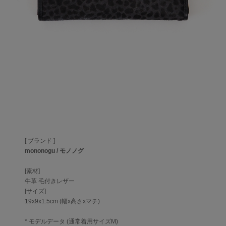
[ ブランド ]
mononogu / モノノグ
[素材]
牛革 毛付きレザー
[サイズ]
19x9x1.5cm (幅x高さxマチ)
* モデルデータ (通常着用サイズM)