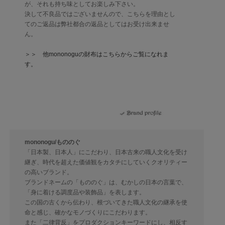
が、それも持ち味としてお楽しみ下さい。
決して不良品ではございませんので、こちらを理由とし
てのご返品は弊社都合の返品としてはお受け出来ませ
ん。
＞＞ 他mononoguの財布はこちらからご覧になれま
す。
mononogu/もののぐ
「日本製、日本人」にこだわり、日本古来の職人文化を受け
継ぎ、時代を超えた価値観をカタチにしていくクオリティー
の高いブランド。
ブランドネームの「もののぐ」は、むかしの日本の言葉で、
「身に着ける調度品や装飾品」を表します。
この国の古くから伝わり、根づいてきた職人文化の継承を使
命と感じ、確かなモノづくりにこだわります。
また「二律背反」をプロダクションキーワードにし、相反す