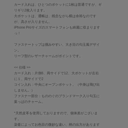
カード入れは、ひとつのポケットに1枚は普通ですが、ギ
リギリ2枚入ります。
大ポケットは、通帳は、残念ながら横は余裕なのです
が、高さが入りません。
iPhone Proサイズのスマートフォンも綺麗に収まります
っ！
ファスナートップは掴みやすい、大き目の勾玉風デザイ
ン。
リーフ型のレザーチャームがポイントです。
<< 仕様 >>
カード入れ：片側6、両サイドで12、大ポケットが左右
に１、両サイドで2
コイン入れ：中央にオープンポケット。（中身は飛び出
しません。）
ファスナー部分：もののぐのブランドマーク入り勾玉に
葉っぱのチャーム。
*天然皮革を使用しておりますので、個体差がございま
す。
染釜によってお色目の微妙な違い、柄の出方があります