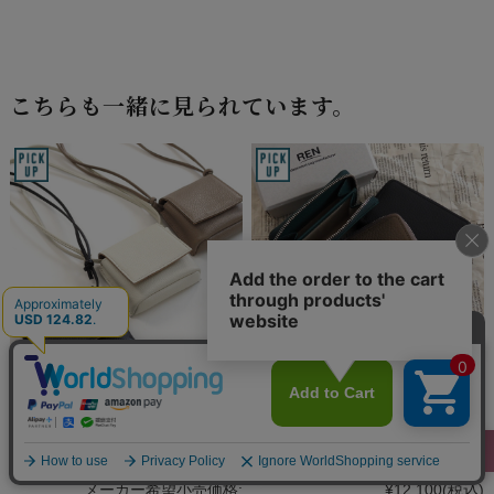
こちらも一緒に見られています。
INCIPIT インキピット ミニウォ
REN レン コインパース 小銭入れ
レットショルダー キーポケット
本革 En エン レディース メンズ
メンズ レディース
3-53-21210
メーカー希望小売価格:
¥12,100
(税込)