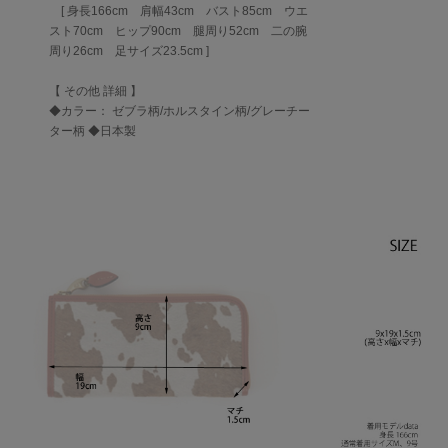
[ 身長166cm 肩幅43cm バスト85cm ウエ
スト70cm ヒップ90cm 腿周り52cm 二の腕
周り26cm 足サイズ23.5cm ]
【 その他 詳細 】
◆カラー： ゼブラ柄/ホルスタイン柄/グレーチー
ター柄 ◆日本製