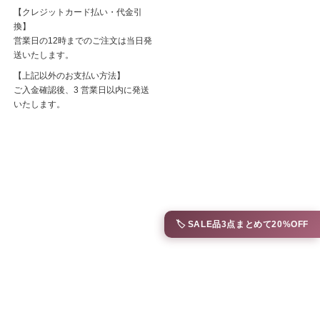
【クレジットカード払い・代金引
換】
営業日の12時までのご注文は当日発
送いたします。
【上記以外のお支払い方法】
ご入金確認後、3 営業日以内に発送
いたします。
🏷️ SALE品3点まとめて20%OFF
〒860-0807 熊本市中央区下通1丁目8-16
営業時間：火曜定休
AM:12:00～PM:19:00