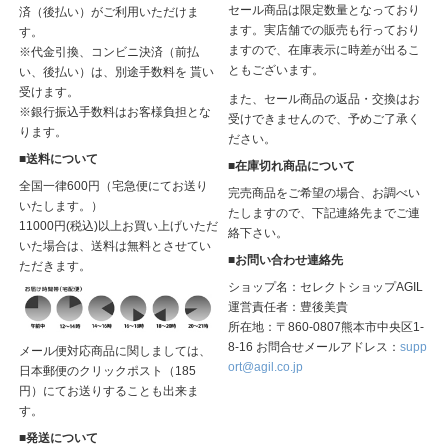
セール商品は限定数量となっており
済（後払い）がご利用いただけま
ます。実店舗での販売も行っており
す。
ますので、在庫表示に時差が出るこ
※代金引換、コンビニ決済（前払
ともございます。
い、後払い）は、別途手数料を 貰い
受けます。
また、セール商品の返品・交換はお
※銀行振込手数料はお客様負担とな
受けできませんので、予めご了承く
ります。
ださい。
■送料について
■在庫切れ商品について
全国一律600円（宅急便にてお送り
完売商品をご希望の場合、お調べい
いたします。）
たしますので、下記連絡先までご連
11000円(税込)以上お買い上げいただ
絡下さい。
いた場合は、送料は無料とさせてい
■お問い合わせ連絡先
ただきます。
ショップ名：セレクトショップAGIL
運営責任者：豊後美貴
所在地：〒860-0807熊本市中央区1-
8-16 お問合せメールアドレス：
supp
メール便対応商品に関しましては、
ort@agil.co.jp
日本郵便のクリックポスト（185
円）にてお送りすることも出来ま
す。
■発送について