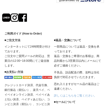
ご利用ガイド (How to Order)
■ご注文方法
■返品・交換について
インターネットにて24時間受け付け
一部商品については返品・交換を承
ております。
っております。
ご注文やご質問メールの対応は、営
返品・交換をご希望のお客様は、商
業日の12:00~18:00間にてご返信致
品到着から3営業日以内にメールにて
します。
必ずご連絡ください。
■お支払い方法
不良品、誤品配送の際、送料は当社
負担で対応させていただきます。
恐れ入りますがセール品の返品はご
クレジットカード決済、代金引換、
遠慮ください。
銀行振込（前払い）、楽天ペイ、ペ
イペイオンライン決済、ペイペイあ
詳しくはこちらをご覧ください。
と払い決済、ペイディあと払い、コ
■セールについて
ンビニ決済（前払い）、コンビニ決