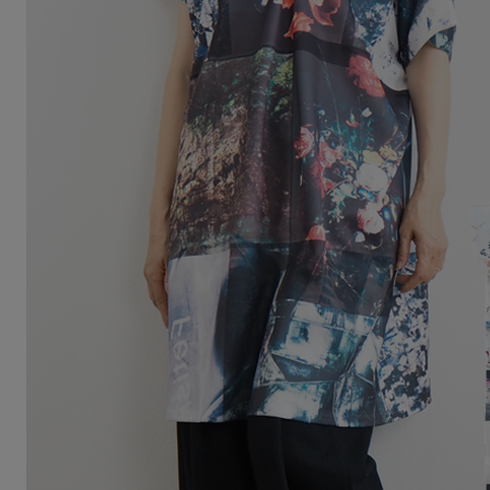
Squady
SUR MER
SYNANOGUE
S 53
TAGE/SON
THURIUM
tiny dinosaur
TOMOO
designs
その他(etc)