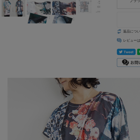
ブラ
mizuiro ind
mononogu
Munic
返品につ
レビュー
NARU factory
nicholson&ni
cholson
PONT DE
CHARLONS.
ramble dance
REN
sosotto