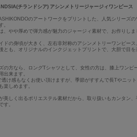
LANDSIA(チランドシア) アシンメトリージャージィワンピース
KASHIKONDOのアートワークをプリントした、人気シリーズ
す。
は、やや厚めで弾力感が魅力のジャージィ素材で、お作りしま
イドの身頃が大きく、左右非対称のアシンメトリーワンピース
後とも、オリジナルのインクジェットプリントで、大胆で目を
ズの方なら、ロングTシャツとして、女性の方は、膝上ワンピ
用出来ます。
で透け感もなくお使い頂けますが、季節がすすんで長Tやニッ
も楽しめます。
が美しく出るポリエステル素材だから、取り扱いもカンタン、
です。