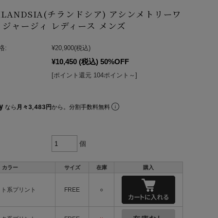
CILANDSIA(チランドシア) アシンメトリーワ
 ジャージィ レディース メンズ
格:
¥20,900
(税込)
¥10,450
(税込)
50%OFF
[ポイント還元 104ポイント～]
なら
月々3,483円
から。分割手数料無料
個
カラー
サイズ
在庫
購入
イト系プリント
FREE
○