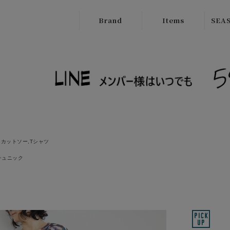
Brand
Items
SEAS
ATELIER
Outer
New
BRUGGE
Tops
SALE
Boutique
Bottoms
Ordinary
Onepiece
cafune
Bag
CILANDSIA
カットソー,Tシャツ
チュニック
Wallet
CYNICAL
Goods
FERAL FLAIR
Shose
HISUI
HIROKOITO