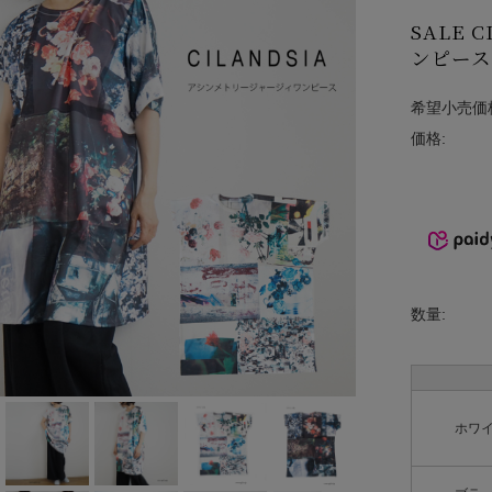
INCIPIT
SALE 
ンピース
ina
希望小売価
KELTY
価格:
lelill
Liyoca
MANON
MARECHAL
数量:
TERRE
MidiUmi
ホワ
MIDIUMISOL
ID