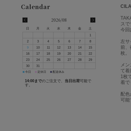
CI
TA
2026/08
スで
日
月
火
水
木
金
土
今回
1
左サ
2
3
4
5
6
7
8
前、
9
10
11
12
13
14
15
枚。
16
17
18
19
20
21
22
23
24
25
26
27
28
29
メン
30
31
て着
■
■
■
今日
定休日
配送休み
1枚
14:00まで
のご注文で、
当日出荷
可能で
着で
す。
配色
可能