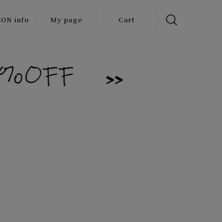
ON info
My page
Cart
 items
/Outlet