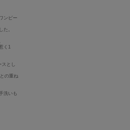
のワンピー
した。
。
惹く1
ースとし
トとの重ね
手洗いも