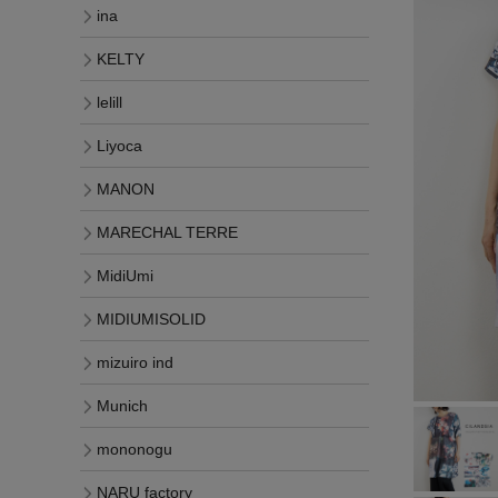
ina
KELTY
lelill
Liyoca
MANON
MARECHAL TERRE
MidiUmi
MIDIUMISOLID
mizuiro ind
Munich
mononogu
NARU factory