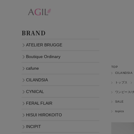
BRAND
ATELIER BRUGGE
Boutique Ordinary
TOP
cafune
CILANDSIA
CILANDSIA
トップス
CYNICAL
ワンピース/
SALE
FERAL FLAIR
topics
HISUI HIROKOITO
INCIPIT