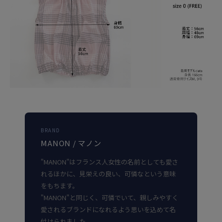
BRAND
MANON / マノン
"MANON"はフランス人女性の名前としても愛さ
れるほかに、見栄えの良い、可憐なという意味
をもちます。
"MANON"と同じく、可憐でいて、親しみやすく
愛されるブランドになれるよう思いを込めて名
付けられました。