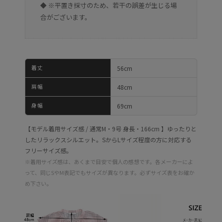
◆ ※平置き採寸のため、若干の誤差が生じる場
合がございます。
着丈
56cm
肩幅
48cm
身幅
69cm
【モデル着用サイズ感 / 通常M・9号 身長・166cm 】ゆったりと
したリラックスシルエット。SからLサイズ程度の方に対応する
フリーサイズ感。
※着用サイズ感は、あくまで目安で個人の感想です。各メーカーによ
って、同じSやM表記でもサイズが異なります。必ずサイズ表をお確か
め下さい。