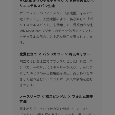
MANONオリジナルチェック × 意匠性の高いポ
リエステルスパン生地
ポリエステルのフィラメント（長繊維）をあえて
短くカットし、天然繊維のように紡ぎ直した「ポ
リエステルスパン糸」を使用した、質感豊かな生
地にMANONオリジナルのチェック柄をプリント。
ナチュラルな風合いと上品な発色を両立していま
す。
比翼仕立て × バンドカラー × 衿元ギャザー
前立ては比翼仕立てですっきりとした印象に。バ
ンドカラーの衿元にはギャザーが入り、ふんわり
としたゆとりのある着用感を演出。首まわりをや
さしく包み込むシルエットが、大人の余裕を感じ
させます。
ノースリーブ × 裾スピンドル × フォルム調整
可能
肩まわりをしっかり包み込む設計で、ノースリー
ブでも1枚で安心感のあるシルエット。裾のスピン