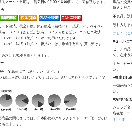
問メールの対応は、営業日の12:00~18:00間にてご返信致します。
返品・交換
INCIPIT
連絡くださ
方法
不良品、誤
ina
恐れ入りま
カード決済、代金引換、銀行振込（前払い）、楽天ペイ、ペイペイ
KELTY
決済、ペイペイあと払い決済、ペイディあと払い、コンビニ決済
詳しくはこ
、コンビニ決済（後払い）がご利用いただけます。
■セールに
、コンビニ決済（前払い、後払い）は、別途手数料を 貰い受けま
lelill
セール商品
で、在庫表
手数料はお客様負担となります。
Liyoca
いて
また、セー
い。
MANON
00円（宅急便にてお送りいたします。）
(税込)以上お買い上げいただいた場合は、送料は無料とさせていただき
■在庫切れ
MARECHAL
完売商品を
TERRE
い。
■お問い合
MidiUmi
ショップ名
所在地：〒8
MIDIUMISOL
応商品に関しましては、日本郵便のクリックポスト（185円）にてお
gil.co.jp
ID
とも出来ます。
いて