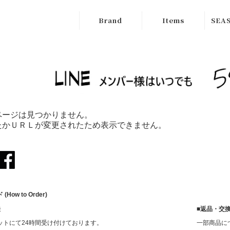
Brand
Items
SEAS
ATELIER
Outer
New
BRUGGE
Tops
SALE
Boutique
Bottoms
Ordinary
Onepiece
ページは見つかりません。
cafune
たかＵＲＬが変更されたため表示できません。
Bag
CILANDSIA
Wallet
CYNICAL
Goods
FERAL FLAIR
How to Order)
Shose
HISUI
法
■返品・交
HIROKOITO
ットにて24時間受け付けております。
一部商品に