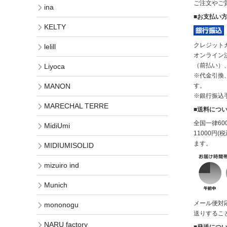
ご注文やご質
ina
■お支払い
KELTY
クレジット
lelill
オンライン
（前払い）
Liyoca
※代金引換
す。
MANON
※銀行振込
MARECHAL TERRE
■送料につ
全国一律6
MidiUmi
11000円
ます。
MIDIUMISOLID
mizuiro ind
Munich
メール便対
mononogu
送りするこ
NARU factory
■発送につ