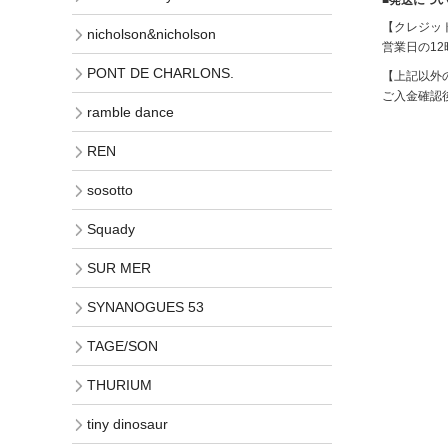
【クレジッ
nicholson&nicholson
営業日の1
PONT DE CHARLONS.
【上記以外
ご入金確認
ramble dance
REN
sosotto
Squady
SUR MER
SYNANOGUES 53
TAGE/SON
THURIUM
tiny dinosaur