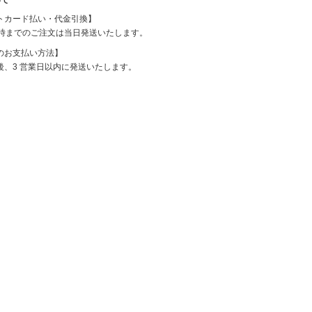
mizuiro ind
トカード払い・代金引換】
2時までのご注文は当日発送いたします。
mononogu
のお支払い方法】
後、3 営業日以内に発送いたします。
Munic
NARU factory
nicholson&ni
cholson
PONT DE
CHARLONS.
ramble dance
REN
sosotto