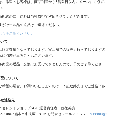
をご希望のお客様は、商品到着から3営業日以内にメールにて必ずご
い。
品配送の際、送料は当社負担で対応させていただきます。
すがセール品の返品はご遠慮ください。
ちらをご覧ください。
ついて
は限定数量となっております。実店舗での販売も行っておりますの
示に時差が出ることもございます。
ル商品の返品・交換はお受けできませんので、予めご了承くださ
商品について
ご希望の場合、お調べいたしますので、下記連絡先までご連絡下さ
わせ連絡先
：セレクトショップAGIL 運営責任者：豊後美貴
60-0807熊本市中央区1-8-16 お問合せメールアドレス：
support@a