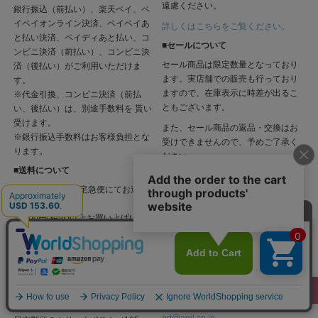
遠慮ください。
銀行振込（前払い）、楽天ペイ、ペ
イペイオンライン決済、ペイペイあ
詳しくはこちらをご覧ください。
と払い決済、ペイディあと払い、コ
■セールについて
ンビニ決済（前払い）、コンビニ決
セール商品は限定数量となっており
済（後払い）がご利用いただけま
ます。実店舗での販売も行っており
す。
ますので、在庫表示に時差が出るこ
※代金引換、コンビニ決済（前払
ともございます。
い、後払い）は、別途手数料を 貰い
受けます。
また、セール商品の返品・交換はお
※銀行振込手数料はお客様負担とな
受けできませんので、予めご了承く
ります。
ださい。
■送料について
■在庫切れ商品について
全国一律600円（宅急便にてお送り
完売商品をご希望の場合、お調べい
いたします。）
たしますので、下記連絡先までご連
11000円(税込)以上お買い上げいただ
絡下さい。
いた場合は、送料は無料とさせてい
■お問い合わせ連絡先
ただきます。
ショップ名：セレクトショップAGIL
運営責任者：豊後美貴
所在地：〒860-0807熊本市中央区1-
8-16 お問合せメールアドレス：
supp
メール便対応商品に関しましては、
ort@agil.co.jp