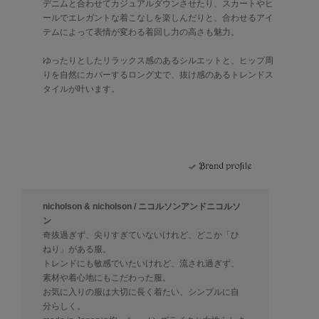
デニムと合わせてカジュアルダウンさせたり、スカートやヒ
ールでエレガントな着こなしを楽しんだりと、合わせるアイ
テムによって表情が変わる着回し力の高さも魅力。
ゆったりとしたリラックス感のあるシルエットと、ヒップ周
りを自然にカバーするロング丈で、抜け感のあるトレンドス
タイルが叶います。
nicholson & nicholson / ニコルソンアンドニコルソ
ン
奇抜過ぎず、尖りすぎていないけれど、どこか「ひ
ねり」がある服。
トレンドにも敏感でいたいけれど、流され過ぎず、
素材や着心地にもこだわった服。
お気に入りの服は大切に長く着たい、シンプルに自
分らしく。