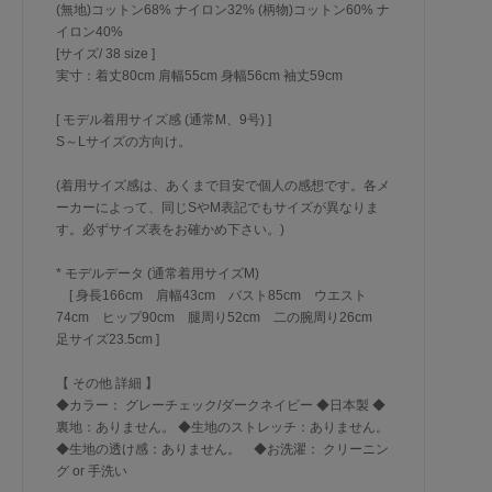
(無地)コットン68% ナイロン32% (柄物)コットン60% ナ
イロン40%
[サイズ/ 38 size ]
実寸：着丈80cm 肩幅55cm 身幅56cm 袖丈59cm
[ モデル着用サイズ感 (通常M、9号) ]
S～Lサイズの方向け。
(着用サイズ感は、あくまで目安で個人の感想です。各メ
ーカーによって、同じSやM表記でもサイズが異なりま
す。必ずサイズ表をお確かめ下さい。)
* モデルデータ (通常着用サイズM)
[ 身長166cm 肩幅43cm バスト85cm ウエスト
74cm ヒップ90cm 腿周り52cm 二の腕周り26cm
足サイズ23.5cm ]
【 その他 詳細 】
◆カラー： グレーチェック/ダークネイビー ◆日本製 ◆
裏地：ありません。 ◆生地のストレッチ：ありません。
◆生地の透け感：ありません。 ◆お洗濯： クリーニン
グ or 手洗い