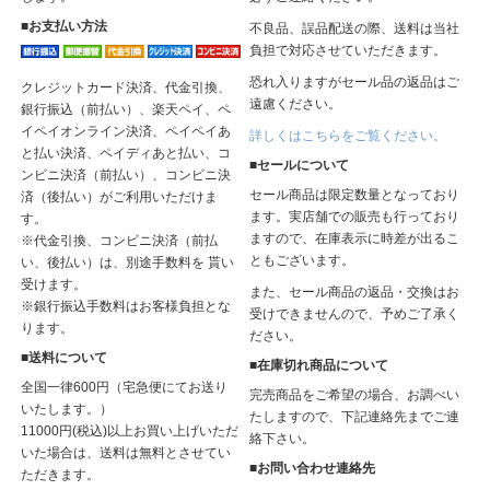
■お支払い方法
不良品、誤品配送の際、送料は当社
負担で対応させていただきます。
恐れ入りますがセール品の返品はご
クレジットカード決済、代金引換、
遠慮ください。
銀行振込（前払い）、楽天ペイ、ペ
イペイオンライン決済、ペイペイあ
詳しくはこちらをご覧ください。
と払い決済、ペイディあと払い、コ
■セールについて
ンビニ決済（前払い）、コンビニ決
セール商品は限定数量となっており
済（後払い）がご利用いただけま
ます。実店舗での販売も行っており
す。
ますので、在庫表示に時差が出るこ
※代金引換、コンビニ決済（前払
ともございます。
い、後払い）は、別途手数料を 貰い
受けます。
また、セール商品の返品・交換はお
※銀行振込手数料はお客様負担とな
受けできませんので、予めご了承く
ります。
ださい。
■送料について
■在庫切れ商品について
全国一律600円（宅急便にてお送り
完売商品をご希望の場合、お調べい
いたします。）
たしますので、下記連絡先までご連
11000円(税込)以上お買い上げいただ
絡下さい。
いた場合は、送料は無料とさせてい
■お問い合わせ連絡先
ただきます。