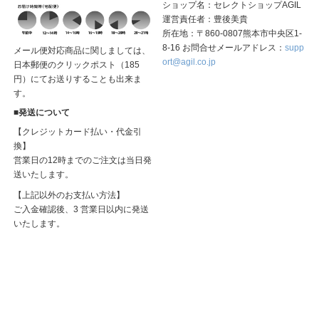
ショップ名：セレクトショップAGIL
運営責任者：豊後美貴
所在地：〒860-0807熊本市中央区1-
8-16 お問合せメールアドレス：
supp
メール便対応商品に関しましては、
ort@agil.co.jp
日本郵便のクリックポスト（185
円）にてお送りすることも出来ま
す。
■発送について
【クレジットカード払い・代金引
換】
営業日の12時までのご注文は当日発
送いたします。
【上記以外のお支払い方法】
ご入金確認後、3 営業日以内に発送
いたします。