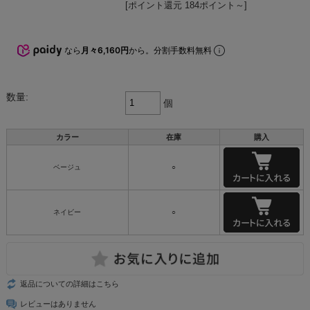
[ポイント還元 184ポイント～]
なら
月々6,160円
から。分割手数料無料
数量:
個
カラー
在庫
購入
ベージュ
○
ネイビー
○
返品についての詳細はこちら
レビューはありません