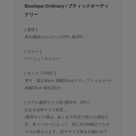
Boutique Ordinary / ブティックオーディ
ナリー
[ 素材 ]
再生繊維(セルロース)70% 麻30%
[ カラー ]
ベージュ / ネイビー
[ サイズ / FREE ]
実寸：着丈66cm 肩幅52cm(ドロップショルダー)
身幅59cm 袖丈20cm
[ モデル着用サイズ感 (通常M、9号) ]
おおきめMサイズ程度。
(着用サイズ感は、あくまで目安で個人の感想で
す。各メーカーによって、同じSやM表記でもサ
イズが異なります。必ずサイズ表をお確かめ下