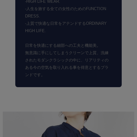
-HIGH LIFE WEAR.
-人生を旅する全ての女性のためのFUNCTION
DRESS.
-上質で快適な日常をアテンドするORDINARY
HIGH LIFE.
日常を快適にする細部への工夫と機能美。
無意識に手にしてしまうクリーンで上質、洗練
されたモダンクラシックの中に、リアリティの
ある今の空気を取り入れる事を得意とするブラ
ンドです。