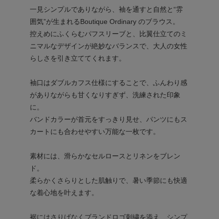
一見シンプルでありながら、袖を通すと自然と“雰
囲気”が生まれるBoutique Ordinary のブラウス。
控えめにふくらむパフスリーブと、比翼仕立てのミ
ニマルなデザインが絶妙なバランスで、大人の女性
らしさを引き立ててくれます。
袖口はダブルカフス仕様にすることで、ふんわり感
がありながらも甘くなりすぎず、洗練された印象
に。
バンドカラーが首元をすっきり見せ、パンツにもス
カートにも合わせやすい万能な一枚です。
素材には、滑らかなセルロースとリネンをブレン
ド。
柔らかくさらりとした肌触りで、暑い季節にも快適
な着心地を叶えます。
裾にはさりげなくブランドロゴ刺繍を添え、シンプ