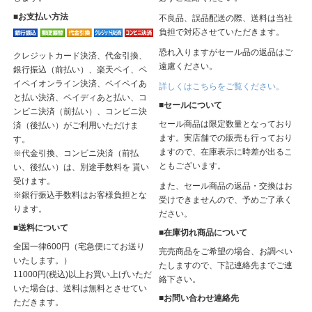
■お支払い方法
不良品、誤品配送の際、送料は当社
負担で対応させていただきます。
恐れ入りますがセール品の返品はご
クレジットカード決済、代金引換、
遠慮ください。
銀行振込（前払い）、楽天ペイ、ペ
イペイオンライン決済、ペイペイあ
詳しくはこちらをご覧ください。
と払い決済、ペイディあと払い、コ
■セールについて
ンビニ決済（前払い）、コンビニ決
セール商品は限定数量となっており
済（後払い）がご利用いただけま
ます。実店舗での販売も行っており
す。
ますので、在庫表示に時差が出るこ
※代金引換、コンビニ決済（前払
ともございます。
い、後払い）は、別途手数料を 貰い
受けます。
また、セール商品の返品・交換はお
※銀行振込手数料はお客様負担とな
受けできませんので、予めご了承く
ります。
ださい。
■送料について
■在庫切れ商品について
全国一律600円（宅急便にてお送り
完売商品をご希望の場合、お調べい
いたします。）
たしますので、下記連絡先までご連
11000円(税込)以上お買い上げいただ
絡下さい。
いた場合は、送料は無料とさせてい
■お問い合わせ連絡先
ただきます。