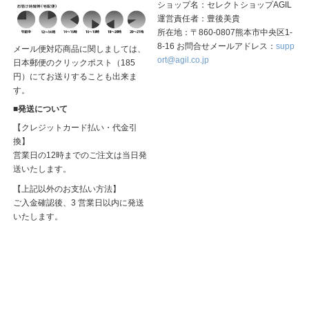
ショップ名：セレクトショップAGIL
運営責任者：豊後美貴
所在地：〒860-0807熊本市中央区1-
8-16 お問合せメールアドレス：
supp
メール便対応商品に関しましては、
ort@agil.co.jp
日本郵便のクリックポスト（185
円）にてお送りすることも出来ま
す。
■発送について
【クレジットカード払い・代金引
換】
営業日の12時までのご注文は当日発
送いたします。
【上記以外のお支払い方法】
ご入金確認後、3 営業日以内に発送
いたします。