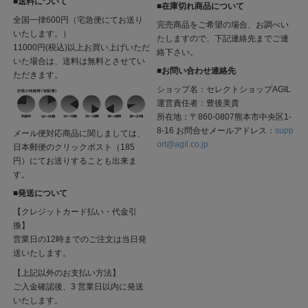
■送料について
■在庫切れ商品について
全国一律600円（宅急便にてお送り
完売商品をご希望の場合、お調べい
いたします。）
たしますので、下記連絡先までご連
11000円(税込)以上お買い上げいただ
絡下さい。
いた場合は、送料は無料とさせてい
■お問い合わせ連絡先
ただきます。
ショップ名：セレクトショップAGIL
運営責任者：豊後美貴
所在地：〒860-0807熊本市中央区1-
8-16 お問合せメールアドレス：
supp
メール便対応商品に関しましては、
ort@agil.co.jp
日本郵便のクリックポスト（185
円）にてお送りすることも出来ま
す。
■発送について
【クレジットカード払い・代金引
換】
営業日の12時までのご注文は当日発
送いたします。
【上記以外のお支払い方法】
ご入金確認後、3 営業日以内に発送
いたします。