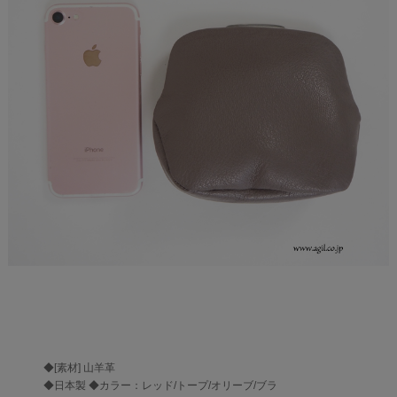
◆[素材] 山羊革
◆日本製 ◆カラー：レッド/トープ/オリーブ/ブラ