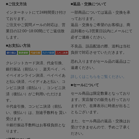
■ご注文方法
■返品・交換について
インターネットにて24時間受け付け
一部商品については返品・交換を承
ております。
っております。
ご注文やご質問メールの対応は、営
返品・交換をご希望のお客様は、商
業日の12:00~18:00間にてご返信致
品到着から3営業日以内にメールにて
します。
必ずご連絡ください。
■お支払い方法
不良品、誤品配送の際、送料は当社
負担で対応させていただきます。
恐れ入りますがセール品の返品はご
クレジットカード決済、代金引換、
遠慮ください。
銀行振込（前払い）、楽天ペイ、ペ
イペイオンライン決済、ペイペイあ
詳しくはこちらをご覧ください。
と払い決済、ペイディあと払い、コ
■セールについて
ンビニ決済（前払い）、コンビニ決
セール商品は限定数量となっており
済（後払い）がご利用いただけま
ます。実店舗での販売も行っており
す。
ますので、在庫表示に時差が出るこ
※代金引換、コンビニ決済（前払
ともございます。
い、後払い）は、別途手数料を 貰い
受けます。
また、セール商品の返品・交換はお
※銀行振込手数料はお客様負担とな
受けできませんので、予めご了承く
ります。
ださい。