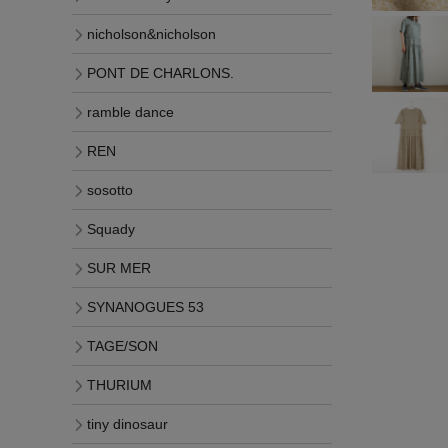
nicholson&nicholson
PONT DE CHARLONS.
ramble dance
REN
sosotto
Squady
SUR MER
SYNANOGUES 53
TAGE/SON
THURIUM
tiny dinosaur