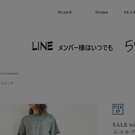
Brand
Items
SEAS
ATELIER
Outer
New
BRUGGE
Tops
SALE
Boutique
Bottoms
Ordinary
Onepiece
cafune
nd nicholson
Bag
CILANDSIA
チュニック
Wallet
CYNICAL
Goods
FERAL FLAIR
Shose
HISUI
SALE n
HIROKOITO
ニコルソ