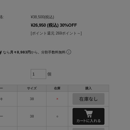
格:
¥38,500
(税込)
¥26,950
(税込)
30%OFF
[ポイント還元 269ポイント～]
なら
月々8,983円
から。分割手数料無料
個
ー
サイズ
在庫
購入
キ
38
×
ー
38
○