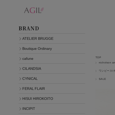
BRAND
ATELIER BRUGGE
Boutique Ordinary
TOP
cafune
nicholson a
CILANDSIA
ワンピース/
CYNICAL
SALE
FERAL FLAIR
HISUI HIROKOITO
INCIPIT