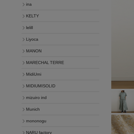
ina
KELTY
lelill
Liyoca
MANON
MARECHAL TERRE
MidiUmi
MIDIUMISOLID
mizuiro ind
Munich
mononogu
NARU factory