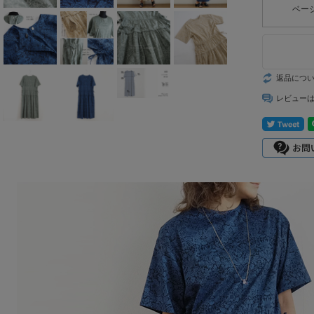
mizuiro ind
ベー
mononogu
Munic
返品につ
レビュー
NARU factory
nicholson&ni
cholson
PONT DE
CHARLONS.
ramble dance
REN
sosotto