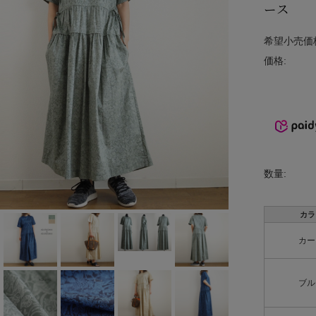
ース
INCIPIT
希望小売価
ina
価格:
KELTY
lelill
Liyoca
MANON
数量:
MARECHAL
TERRE
カラ
カー
MidiUmi
MIDIUMISOL
ブル
ID