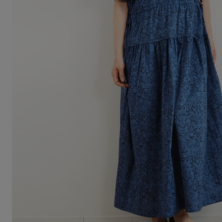
Squady
SUR MER
SYNANOGUE
S 53
TAGE/SON
THURIUM
tiny dinosaur
TOMOO
designs
その他(etc)