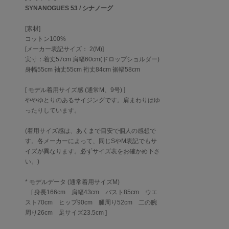
SYNANOGUES 53 / シナノーグ
[素材]
コットン100%
[メーカー表記サイズ： 2(M)]
実寸：着丈57cm 肩幅60cm(ドロップショルダー)
身幅55cm 袖丈55cm 裄丈84cm 裾幅58cm
[ モデル着用サイズ感 (通常M、9号) ]
ややゆとりのあるサイジングです。肩まわりはゆ
ったりしています。
(着用サイズ感は、あくまで目安で個人の感想で
す。各メーカーによって、同じSやM表記でもサ
イズが異なります。必ずサイズ表をお確かめ下さ
い。)
* モデルデータ (通常着用サイズM)
[ 身長166cm 肩幅43cm バスト85cm ウエ
スト70cm ヒップ90cm 腿周り52cm 二の腕
周り26cm 足サイズ23.5cm ]