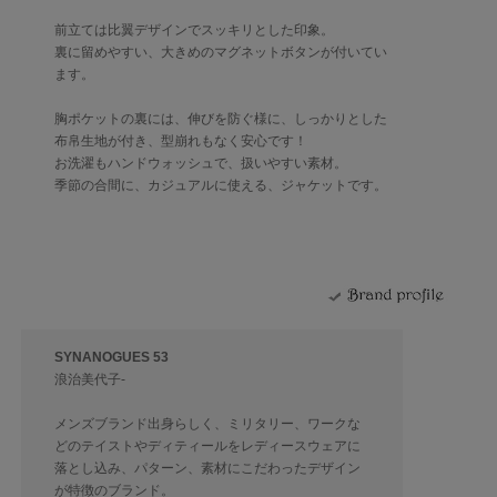
前立ては比翼デザインでスッキリとした印象。
裏に留めやすい、大きめのマグネットボタンが付いてい
ます。
胸ポケットの裏には、伸びを防ぐ様に、しっかりとした
布帛生地が付き、型崩れもなく安心です！
お洗濯もハンドウォッシュで、扱いやすい素材。
季節の合間に、カジュアルに使える、ジャケットです。
SYNANOGUES 53
浪治美代子-
メンズブランド出身らしく、ミリタリー、ワークな
どのテイストやディティールをレディースウェアに
落とし込み、パターン、素材にこだわったデザイン
が特徴のブランド。