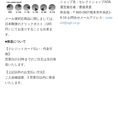
ショップ名：セレクトショップAGIL
運営責任者：豊後美貴
所在地：〒860-0807熊本市中央区1-
8-16 お問合せメールアドレス：
supp
メール便対応商品に関しましては、
ort@agil.co.jp
日本郵便のクリックポスト（185
円）にてお送りすることも出来ま
す。
■発送について
【クレジットカード払い・代金引
換】
営業日の12時までのご注文は当日発
送いたします。
【上記以外のお支払い方法】
ご入金確認後、3 営業日以内に発送
いたします。