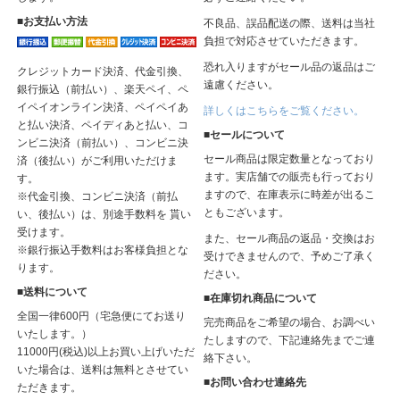
■お支払い方法
不良品、誤品配送の際、送料は当社
負担で対応させていただきます。
恐れ入りますがセール品の返品はご
クレジットカード決済、代金引換、
遠慮ください。
銀行振込（前払い）、楽天ペイ、ペ
イペイオンライン決済、ペイペイあ
詳しくはこちらをご覧ください。
と払い決済、ペイディあと払い、コ
■セールについて
ンビニ決済（前払い）、コンビニ決
セール商品は限定数量となっており
済（後払い）がご利用いただけま
ます。実店舗での販売も行っており
す。
ますので、在庫表示に時差が出るこ
※代金引換、コンビニ決済（前払
ともございます。
い、後払い）は、別途手数料を 貰い
受けます。
また、セール商品の返品・交換はお
※銀行振込手数料はお客様負担とな
受けできませんので、予めご了承く
ります。
ださい。
■送料について
■在庫切れ商品について
全国一律600円（宅急便にてお送り
完売商品をご希望の場合、お調べい
いたします。）
たしますので、下記連絡先までご連
11000円(税込)以上お買い上げいただ
絡下さい。
いた場合は、送料は無料とさせてい
■お問い合わせ連絡先
ただきます。