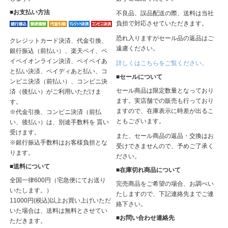
■お支払い方法
不良品、誤品配送の際、送料は当社
負担で対応させていただきます。
恐れ入りますがセール品の返品はご
クレジットカード決済、代金引換、
遠慮ください。
銀行振込（前払い）、楽天ペイ、ペ
イペイオンライン決済、ペイペイあ
詳しくはこちらをご覧ください。
と払い決済、ペイディあと払い、コ
■セールについて
ンビニ決済（前払い）、コンビニ決
セール商品は限定数量となっており
済（後払い）がご利用いただけま
ます。実店舗での販売も行っており
す。
ますので、在庫表示に時差が出るこ
※代金引換、コンビニ決済（前払
ともございます。
い、後払い）は、別途手数料を 貰い
受けます。
また、セール商品の返品・交換はお
※銀行振込手数料はお客様負担とな
受けできませんので、予めご了承く
ります。
ださい。
■送料について
■在庫切れ商品について
全国一律600円（宅急便にてお送り
完売商品をご希望の場合、お調べい
いたします。）
たしますので、下記連絡先までご連
11000円(税込)以上お買い上げいただ
絡下さい。
いた場合は、送料は無料とさせてい
■お問い合わせ連絡先
ただきます。