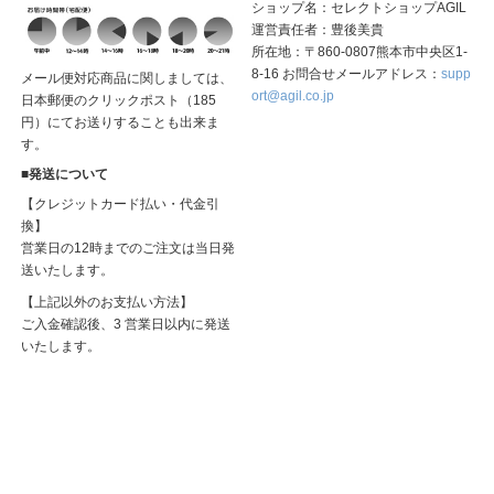
ショップ名：セレクトショップAGIL
運営責任者：豊後美貴
所在地：〒860-0807熊本市中央区1-
8-16 お問合せメールアドレス：
supp
メール便対応商品に関しましては、
ort@agil.co.jp
日本郵便のクリックポスト（185
円）にてお送りすることも出来ま
す。
■発送について
【クレジットカード払い・代金引
換】
営業日の12時までのご注文は当日発
送いたします。
【上記以外のお支払い方法】
ご入金確認後、3 営業日以内に発送
いたします。