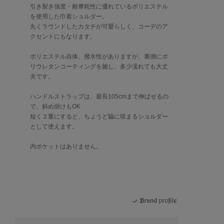
引き裂き強度・耐摩耗性に優れているポリエステル
を使用した巾着ショルダー。
丸くラウンドしたカタチが可愛らしく、コーデのア
クセントにもなります。
ポリエステル自体、撥水性がありますが、裏側にポ
リウレタンコーティングを施し、多少濡れても大丈
夫です。
ハンドルストラップは、最長105cmまで伸ばせるの
で、斜め掛けもOK
短く２重にすると、ちょうど脇に収まるショルダー
として使えます。
内ポケットはありません。