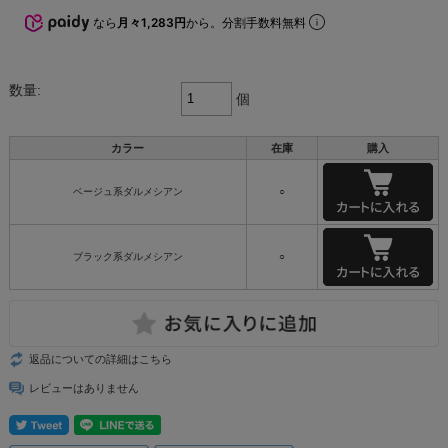
なら
月々1,283円
から。分割手数料無料
数量:
個
カラー
在庫
購入
ベージュ系ダルメシアン
○
ブラック系ダルメシアン
○
返品についての詳細はこちら
レビューはありません