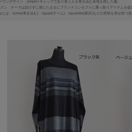
ple+ワンデザイン simple+ギャップであり装う人を巻き込む余地を残した服。
ズン、テーマは設けずに感じたままにブランドコンセプトに乗っ取りアイテムを提
dyとは、screw(巻き込む) squad(チーム) squaddie(新兵)などの意味を併せ持