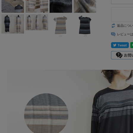
mizuiro ind
mononogu
返品につ
Munic
レビュー
NARU factory
nicholson&ni
cholson
PONT DE
CHARLONS.
ramble dance
REN
sosotto