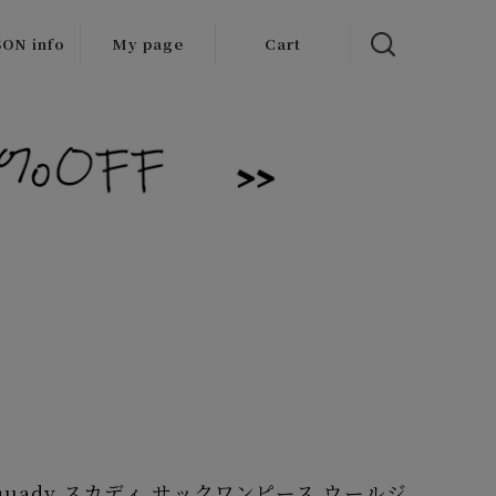
ON info
My page
Cart
 items
/Outlet
Squady スカディ サックワンピース ウールジ