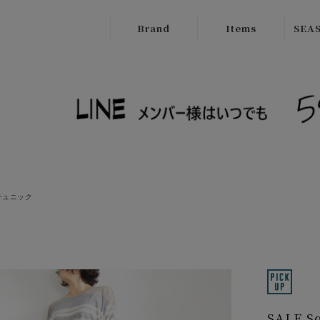
Brand
Items
SEAS
ATELIER
Outer
New
BRUGGE
Tops
SALE
Boutique
Bottoms
Ordinary
Onepiece
cafune
Bag
CILANDSIA
チュニック
Wallet
CYNICAL
Goods
FERAL FLAIR
Shose
HISUI
HIROKOITO
SALE 