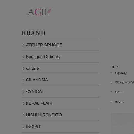
BRAND
ATELIER BRUGGE
Boutique Ordinary
TOP
cafune
Squady
CILANDSIA
ワンピース/
CYNICAL
SALE
event
FERAL FLAIR
HISUI HIROKOITO
INCIPIT