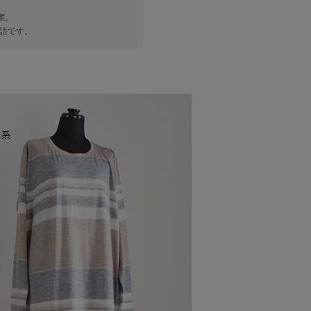
案。
つ造語です。