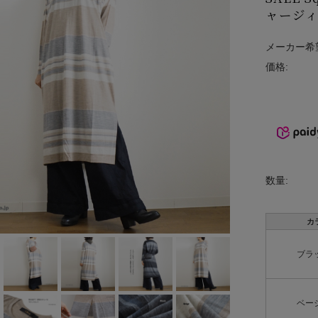
ャージィ
INCIPIT
ina
メーカー希
価格:
KELTY
lelill
Liyoca
MANON
数量:
MARECHAL
TERRE
カ
MidiUmi
ブラ
MIDIUMISOL
ID
ベー