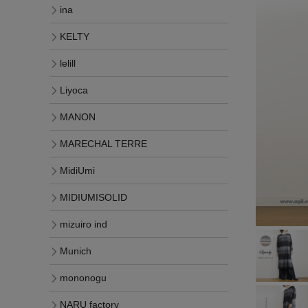
ina
KELTY
lelill
Liyoca
MANON
MARECHAL TERRE
MidiUmi
MIDIUMISOLID
mizuiro ind
Munich
mononogu
NARU factory