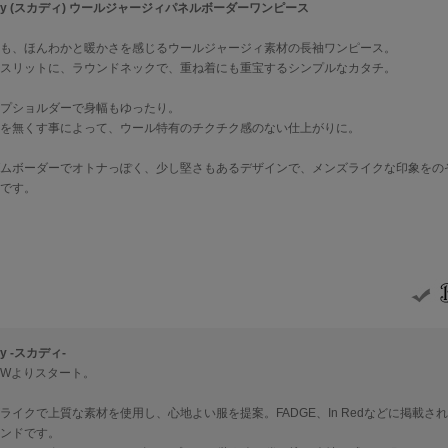
ady (スカディ) ウールジャージィパネルボーダーワンピース
も、ほんわかと暖かさを感じるウールジャージィ素材の長袖ワンピース。
スリットに、ラウンドネックで、重ね着にも重宝するシンプルなカタチ。
プショルダーで身幅もゆったり。
を無くす事によって、ウール特有のチクチク感のない仕上がりに。
ムボーダーでオトナっぽく、少し堅さもあるデザインで、メンズライクな印象をの
です。
dy -スカディ-
7AWよりスタート。
ライクで上質な素材を使用し、心地よい服を提案。FADGE、In Redなどに掲載され
ンドです。