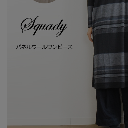
Squady
SUR MER
SYNANOGUE
S 53
TAGE/SON
THURIUM
tiny dinosaur
TOMOO
designs
その他(etc)