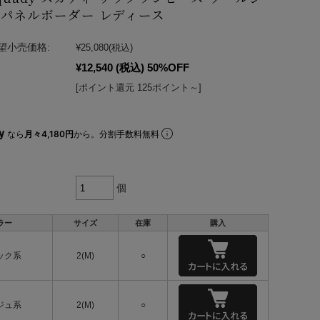
パネルボーダー レディース
望小売価格:
¥25,080
(税込)
¥12,540
(税込)
50%OFF
[ポイント還元 125ポイント～]
なら
月々4,180円
から。分割手数料無料
個
ラー
サイズ
在庫
購入
ック系
2(M)
○
ジュ系
2(M)
○