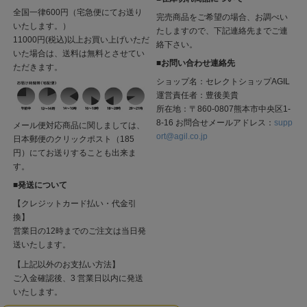
全国一律600円（宅急便にてお送り
完売商品をご希望の場合、お調べい
いたします。）
たしますので、下記連絡先までご連
11000円(税込)以上お買い上げいただ
絡下さい。
いた場合は、送料は無料とさせてい
■お問い合わせ連絡先
ただきます。
ショップ名：セレクトショップAGIL
運営責任者：豊後美貴
所在地：〒860-0807熊本市中央区1-
8-16 お問合せメールアドレス：
supp
メール便対応商品に関しましては、
ort@agil.co.jp
日本郵便のクリックポスト（185
円）にてお送りすることも出来ま
す。
■発送について
【クレジットカード払い・代金引
換】
営業日の12時までのご注文は当日発
送いたします。
【上記以外のお支払い方法】
ご入金確認後、3 営業日以内に発送
いたします。