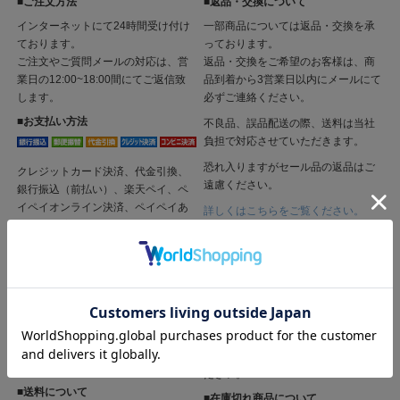
■ご注文方法
■返品・交換について
インターネットにて24時間受け付け
一部商品については返品・交換を承
ております。
っております。
ご注文やご質問メールの対応は、営
返品・交換をご希望のお客様は、商
業日の12:00~18:00間にてご返信致
品到着から3営業日以内にメールにて
します。
必ずご連絡ください。
■お支払い方法
不良品、誤品配送の際、送料は当社
負担で対応させていただきます。
恐れ入りますがセール品の返品はご
クレジットカード決済、代金引換、
遠慮ください。
銀行振込（前払い）、楽天ペイ、ペ
イペイオンライン決済、ペイペイあ
詳しくはこちらをご覧ください。
と払い決済、ペイディあと払い、コ
■セールについて
ンビニ決済（前払い）、コンビニ決
セール商品は限定数量となっており
済（後払い）がご利用いただけま
ます。実店舗での販売も行っており
す。
ますので、在庫表示に時差が出るこ
※代金引換、コンビニ決済（前払
ともございます。
い、後払い）は、別途手数料を 貰い
受けます。
また、セール商品の返品・交換はお
※銀行振込手数料はお客様負担とな
受けできませんので、予めご了承く
ります。
ださい。
■送料について
■在庫切れ商品について