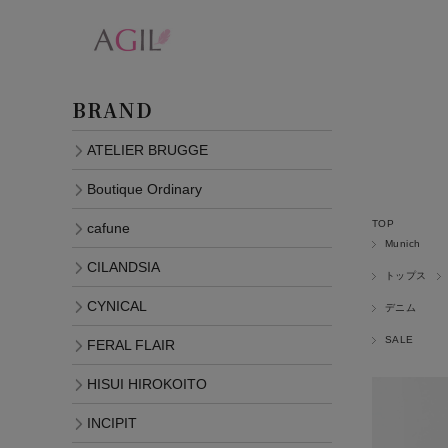
BRAND
ATELIER BRUGGE
Boutique Ordinary
TOP
cafune
Munich
CILANDSIA
トップス
CYNICAL
デニム
SALE
FERAL FLAIR
HISUI HIROKOITO
INCIPIT