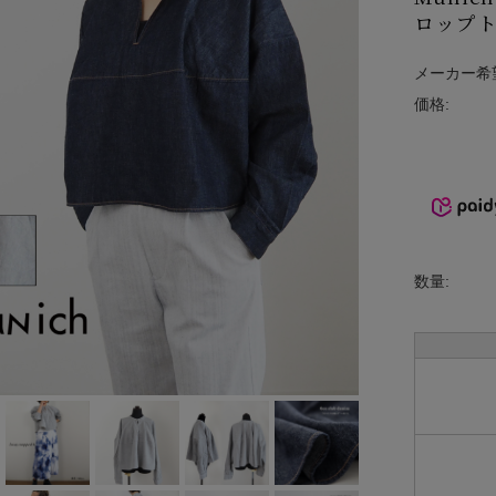
ロップト
INCIPIT
ina
メーカー希
価格:
KELTY
lelill
Liyoca
MANON
数量:
MARECHAL
TERRE
MidiUmi
MIDIUMISOL
ID