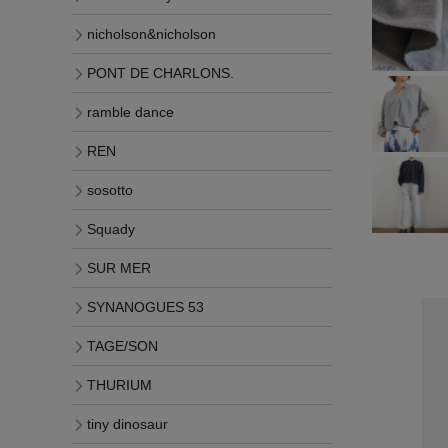
nicholson&nicholson
PONT DE CHARLONS.
ramble dance
REN
sosotto
Squady
SUR MER
SYNANOGUES 53
TAGE/SON
THURIUM
tiny dinosaur