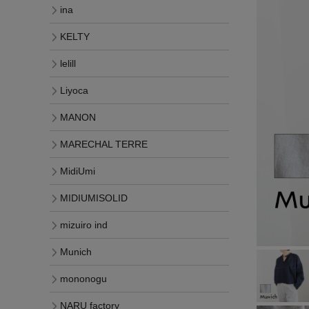
ina
KELTY
lelill
Liyoca
MANON
MARECHAL TERRE
MidiUmi
MIDIUMISOLID
mizuiro ind
Munich
mononogu
NARU factory