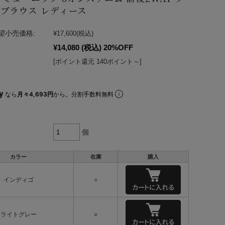
ブラウス レディース
望小売価格:
¥17,600
(税込)
¥14,080
(税込)
20%OFF
[ポイント還元 140ポイント～]
なら
月々4,693円
から。分割手数料無料
個
カラー
在庫
購入
インディゴ
○
ライトグレー
○