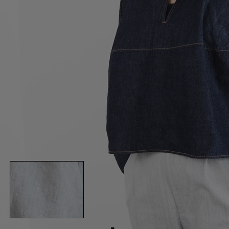
Squady
SUR MER
SYNANOGUE
S 53
TAGE/SON
THURIUM
tiny dinosaur
TOMOO
designs
その他(etc)