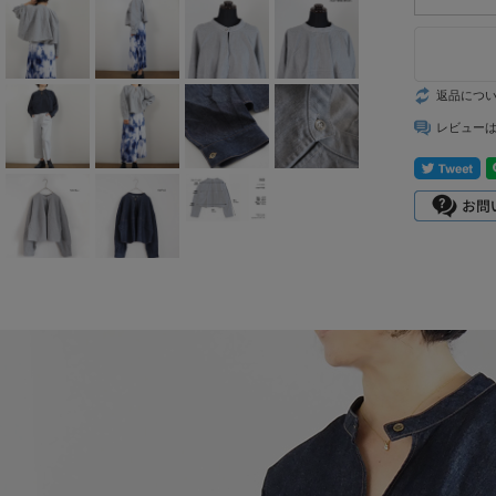
mizuiro ind
mononogu
返品につ
Munic
レビュー
NARU factory
nicholson&ni
cholson
PONT DE
CHARLONS.
ramble dance
REN
sosotto