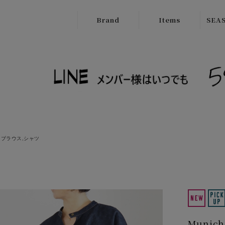
Brand
Items
SEAS
ATELIER
Outer
New
BRUGGE
Tops
SALE
Boutique
Bottoms
Ordinary
Onepiece
cafune
Bag
CILANDSIA
ブラウス,シャツ
Wallet
CYNICAL
Goods
FERAL FLAIR
Shose
HISUI
HIROKOITO
Munic