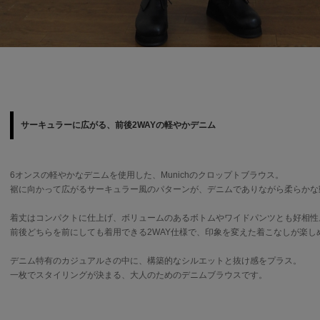
サーキュラーに広がる、前後2WAYの軽やかデニム
6オンスの軽やかなデニムを使用した、Munichのクロップトブラウス。
裾に向かって広がるサーキュラー風のパターンが、デニムでありながら柔らかな
着丈はコンパクトに仕上げ、ボリュームのあるボトムやワイドパンツとも好相性
前後どちらを前にしても着用できる2WAY仕様で、印象を変えた着こなしが楽し
デニム特有のカジュアルさの中に、構築的なシルエットと抜け感をプラス。
一枚でスタイリングが決まる、大人のためのデニムブラウスです。