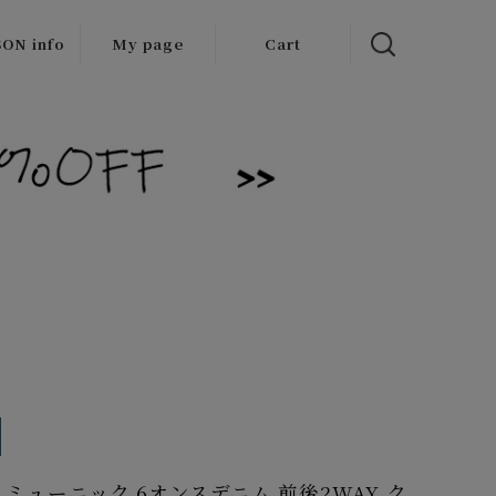
ON info
My page
Cart
 items
/Outlet
h ミューニック 6オンスデニム 前後2WAY ク