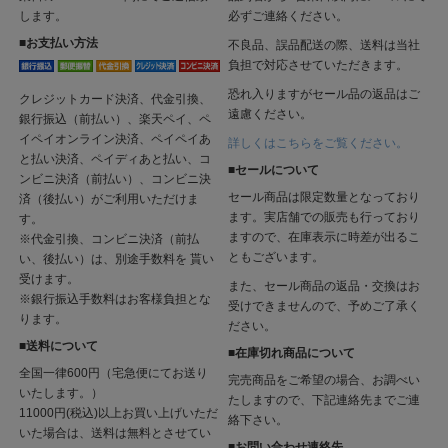
します。
必ずご連絡ください。
■お支払い方法
不良品、誤品配送の際、送料は当社
負担で対応させていただきます。
恐れ入りますがセール品の返品はご
クレジットカード決済、代金引換、
遠慮ください。
銀行振込（前払い）、楽天ペイ、ペ
イペイオンライン決済、ペイペイあ
詳しくはこちらをご覧ください。
と払い決済、ペイディあと払い、コ
■セールについて
ンビニ決済（前払い）、コンビニ決
セール商品は限定数量となっており
済（後払い）がご利用いただけま
ます。実店舗での販売も行っており
す。
ますので、在庫表示に時差が出るこ
※代金引換、コンビニ決済（前払
ともございます。
い、後払い）は、別途手数料を 貰い
受けます。
また、セール商品の返品・交換はお
※銀行振込手数料はお客様負担とな
受けできませんので、予めご了承く
ります。
ださい。
■送料について
■在庫切れ商品について
全国一律600円（宅急便にてお送り
完売商品をご希望の場合、お調べい
いたします。）
たしますので、下記連絡先までご連
11000円(税込)以上お買い上げいただ
絡下さい。
いた場合は、送料は無料とさせてい
■お問い合わせ連絡先