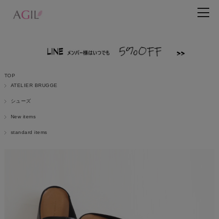
TOP
ATELIER BRUGGE
シューズ
New items
standard items