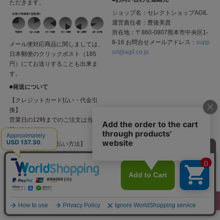
ただきます。
ショップ名：セレクトショップAGIL
運営責任者：豊後美貴
所在地：〒860-0807熊本市中央区1-
8-16 お問合せメールアドレス：
supp
メール便対応商品に関しましては、
ort@agil.co.jp
日本郵便のクリックポスト（185
円）にてお送りすることも出来ま
す。
■発送について
【クレジットカード払い・代金引
換】
営業日の12時までのご注文は当日発
送いたします。
【上記以外のお支払い方法】
ご入金確認後、3 営業日以内に発送
いたします。