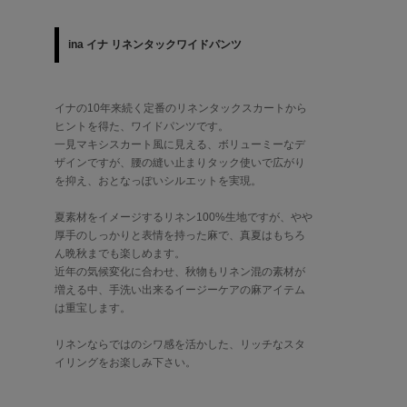
ina イナ リネンタックワイドパンツ
イナの10年来続く定番のリネンタックスカートから
ヒントを得た、ワイドパンツです。
一見マキシスカート風に見える、ボリューミーなデ
ザインですが、腰の縫い止まりタック使いで広がり
を抑え、おとなっぽいシルエットを実現。
夏素材をイメージするリネン100%生地ですが、やや
厚手のしっかりと表情を持った麻で、真夏はもちろ
ん晩秋までも楽しめます。
近年の気候変化に合わせ、秋物もリネン混の素材が
増える中、手洗い出来るイージーケアの麻アイテム
は重宝します。
リネンならではのシワ感を活かした、リッチなスタ
イリングをお楽しみ下さい。