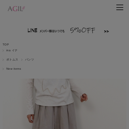
TOP
ina イナ
ボトムス
パンツ
New items