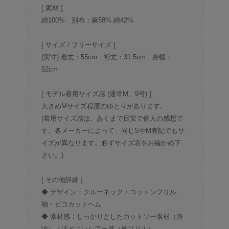
[ 素材 ]
綿100% 別布：麻58% 綿42%
[ サイズ / フリーサイズ ]
(実寸) 着丈：55cm 裄丈：31.5cm 身幅：
52cm
[ モデル着用サイズ感 (通常M、9号) ]
大きめMサイズ程度のゆとりがあります。
(着用サイズ感は、あくまで目安で個人の感想で
す。各メーカーによって、同じSやM表記でもサ
イズが異なります。必ずサイズ表をお確かめ下
さい。)
[ その他詳細 ]
◆ デザイン：クルーネック・コットンフリル
袖・ピコカットヘム
◆ 素材感：しっかりとしたカットソー素材（身
頃）／ほどよいシアー感（袖フリル）