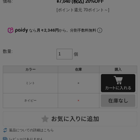
¥7,040
(税込)
20%OFF
価格:
[ポイント還元 70ポイント～]
なら
月々2,346円
から。分割手数料無料
数量:
個
カラー
在庫
購入
ミント
○
ネイビー
×
返品についての詳細はこちら
レビューはありません