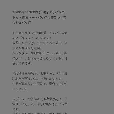
TOMOO DESIGNS (トモオデザインズ)
ドット柄 布トートバッグ 巾着口 スプラ
ッシュバッグ
トモオデザインズの定番、イチバン人気
のスプラッシュバッグです！
今季シリーズは、ベージュベースで、ス
ッキリ爽やかな色調。
シャンブレー生地のピンク、パステル調
のグレー、どちらも合せやすくオトナ可
愛い印象です。
飛び散る水飛沫を、水玉アップリケで表
現したデザインは、中央がポケット！
中身が見えない巾着口で、安心してお使
い頂けます。
タブレットや雑誌が入る容量があり、日
常使いにも、たっぷり収納できるバッグ
です。