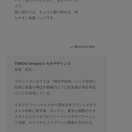
バケツ型のマチが大きく、置きやすいタ
イプ。
肩に掛けても、ちょうど脇で挟める、持
ちやすい布製バッグです。
TOMOO designs/トモオデザインズ
喜福 知生-
ブランドコンセプトは「Wild Plants」バッグ自体に
自由に枝葉を伸ばす植物のような生命感が漲る作品
づくりを目指している。
イギリス ウィンチェスター芸術大学プリントテキス
タイル学科に留学後、ロンドン、東京の複数のテキ
スタイルスタジオでのフリーランスデザイナーとし
て活躍、オリジナルファブリック図案を手がける。