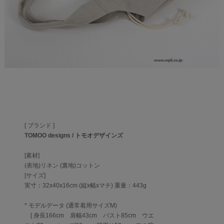
[ ブランド ]
TOMOO designs / トモオデザインズ
[素材]
(表地)リネン (裏地)コットン
[サイズ]
実寸：32x40x16cm (縦x幅xマチ) 重量：443g
* モデルデータ (通常着用サイズM)
[ 身長166cm 肩幅43cm バスト85cm ウエ