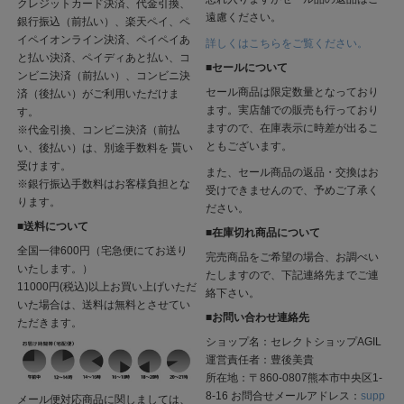
クレジットカード決済、代金引換、
遠慮ください。
銀行振込（前払い）、楽天ペイ、ペ
イペイオンライン決済、ペイペイあ
詳しくはこちらをご覧ください。
と払い決済、ペイディあと払い、コ
■セールについて
ンビニ決済（前払い）、コンビニ決
セール商品は限定数量となっており
済（後払い）がご利用いただけま
ます。実店舗での販売も行っており
す。
ますので、在庫表示に時差が出るこ
※代金引換、コンビニ決済（前払
ともございます。
い、後払い）は、別途手数料を 貰い
受けます。
また、セール商品の返品・交換はお
※銀行振込手数料はお客様負担とな
受けできませんので、予めご了承く
ります。
ださい。
■送料について
■在庫切れ商品について
全国一律600円（宅急便にてお送り
完売商品をご希望の場合、お調べい
いたします。）
たしますので、下記連絡先までご連
11000円(税込)以上お買い上げいただ
絡下さい。
いた場合は、送料は無料とさせてい
■お問い合わせ連絡先
ただきます。
ショップ名：セレクトショップAGIL
運営責任者：豊後美貴
所在地：〒860-0807熊本市中央区1-
8-16 お問合せメールアドレス：
supp
メール便対応商品に関しましては、