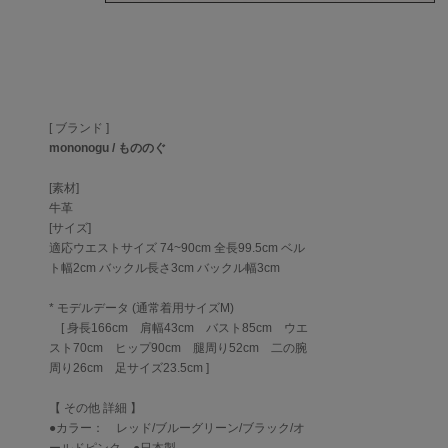
[ ブランド ]
mononogu / もののぐ
[素材]
牛革
[サイズ]
適応ウエストサイズ 74~90cm 全長99.5cm ベル
ト幅2cm バックル長さ3cm バックル幅3cm
* モデルデータ (通常着用サイズM)
[ 身長166cm 肩幅43cm バスト85cm ウエ
スト70cm ヒップ90cm 腿周り52cm 二の腕
周り26cm 足サイズ23.5cm ]
【 その他 詳細 】
●カラー： レッド/ブルーグリーン/ブラック/オ