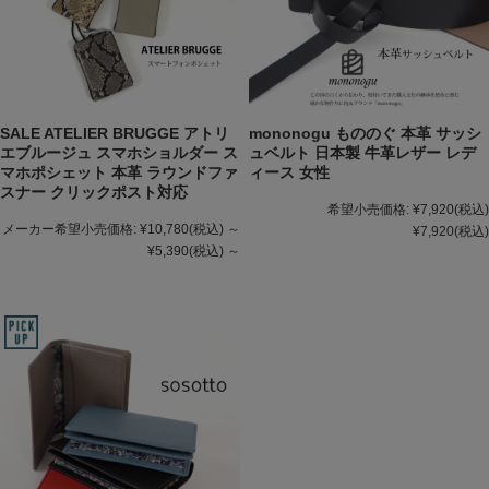
SALE ATELIER BRUGGE アトリ
mononogu もののぐ 本革 サッシ
エブルージュ スマホショルダー ス
ュベルト 日本製 牛革レザー レデ
マホポシェット 本革 ラウンドファ
ィース 女性
スナー クリックポスト対応
希望小売価格:
¥7,920
(税込)
メーカー希望小売価格:
¥10,780
(税込)
～
¥7,920
(税込)
¥5,390
(税込)
～