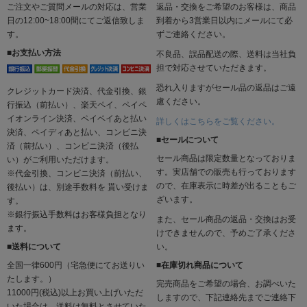
ご注文やご質問メールの対応は、営業
返品・交換をご希望のお客様は、商品
日の12:00~18:00間にてご返信致しま
到着から3営業日以内にメールにて必
す。
ずご連絡ください。
■お支払い方法
不良品、誤品配送の際、送料は当社負
担で対応させていただきます。
恐れ入りますがセール品の返品はご遠
クレジットカード決済、代金引換、銀
慮ください。
行振込（前払い）、楽天ペイ、ペイペ
イオンライン決済、ペイペイあと払い
詳しくはこちらをご覧ください。
決済、ペイディあと払い、コンビニ決
■セールについて
済（前払い）、コンビニ決済（後払
セール商品は限定数量となっておりま
い）がご利用いただけます。
す。実店舗での販売も行っております
※代金引換、コンビニ決済（前払い、
ので、在庫表示に時差が出ることもご
後払い）は、別途手数料を 貰い受けま
ざいます。
す。
※銀行振込手数料はお客様負担となり
また、セール商品の返品・交換はお受
ます。
けできませんので、予めご了承くださ
■送料について
い。
全国一律600円（宅急便にてお送りい
■在庫切れ商品について
たします。）
完売商品をご希望の場合、お調べいた
11000円(税込)以上お買い上げいただ
しますので、下記連絡先までご連絡下
いた場合は、送料は無料とさせていた