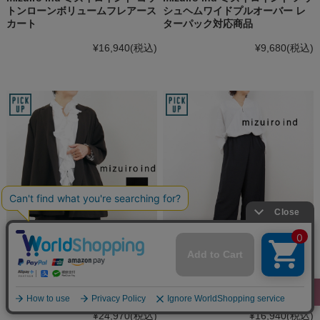
トンローンボリュームフレアース
シュヘムワイドプルオーバー レ
カート
ターパック対応商品
¥16,940
(税込)
¥9,680
(税込)
mizuiro ind ミズイロインド テー
mizuiro ind ミズイロインド ラッ
ラードシャツジャケット レディ
プライクイージーパンツ レディ
ース
ース
¥24,970
(税込)
¥16,940
(税込)