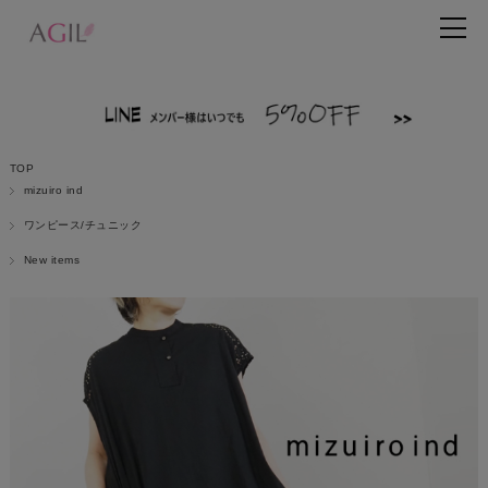
TOP
mizuiro ind
ワンピース/チュニック
New items