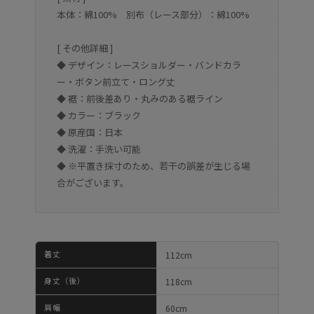
本体：綿100% 別布（レース部分）：綿100%
[ その他詳細 ]
◆ デザイン：レースショルダー・バンドカラ
ー・ボタン前立て・ロング丈
◆ 裾：前後差あり・丸みのある裾ライン
◆ カラー：ブラック
◆ 原産国：日本
◆ 洗濯：手洗い可能
◆ ※平置き採寸のため、若干の誤差が生じる場
合がございます。
着丈
112cm
身丈（後）
118cm
肩幅
60cm