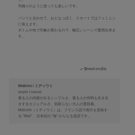
ン。
羽織りのように使っても楽しいです。
パンツと合わせて、おとなっぽく、スカートではフェミニン
に装えます。
ボトムや色で印象が変わるので、幅広いシーンで愛用出来ま
す。
MidiUmi / ミディウミ
sinple / casual
着る人の内面が出るシンプルさ、着る人が何時も生き生
きするカジュアルさ、気取らない大人の普段着。
MidiUmi（ミディウミ）は、フランス語で南方を意味す
る "Midi" 、日本語の "海" からなる造語です。