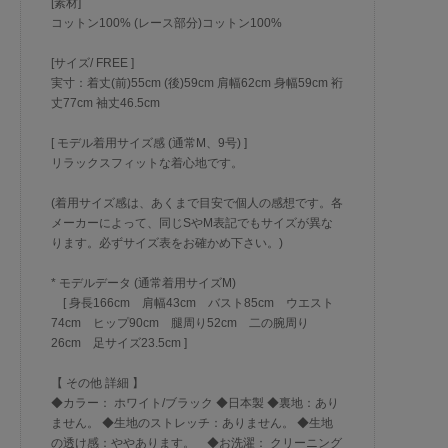
[素材]
コットン100% (レース部分)コットン100%
[サイズ/ FREE ]
実寸：着丈(前)55cm (後)59cm 肩幅62cm 身幅59cm 裄
丈77cm 袖丈46.5cm
[ モデル着用サイズ感 (通常M、9号) ]
リラックスフィットな着心地です。
(着用サイズ感は、あくまで目安で個人の感想です。各
メーカーによって、同じSやM表記でもサイズが異な
ります。必ずサイズ表をお確かめ下さい。)
* モデルデータ (通常着用サイズM)
[ 身長166cm 肩幅43cm バスト85cm ウエスト
74cm ヒップ90cm 腿周り52cm 二の腕周り
26cm 足サイズ23.5cm ]
【 その他 詳細 】
◆カラー： ホワイト/ブラック ◆日本製 ◆裏地：あり
ません。 ◆生地のストレッチ：ありません。 ◆生地
の透け感：ややあります。 ◆お洗濯： クリーニング