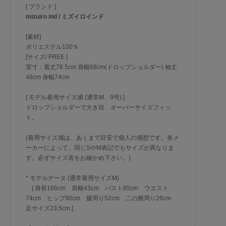
[ ブランド ]
mizuiro ind / ミズイロインド
[素材]
ポリエステル100％
[サイズ/ FREE ]
実寸：着丈78.5cm 肩幅68cm(ドロップショルダー) 袖丈
48cm 身幅74cm
[ モデル着用サイズ感 (通常M、9号) ]
ドロップショルダーで大き目、オーバーサイズフィッ
ト。
(着用サイズ感は、あくまで目安で個人の感想です。各メ
ーカーによって、同じSやM表記でもサイズが異なりま
す。必ずサイズ表をお確かめ下さい。)
* モデルデータ (通常着用サイズM)
[ 身長166cm 肩幅43cm バスト85cm ウエスト
74cm ヒップ90cm 腿周り52cm 二の腕周り26cm
足サイズ23.5cm ]