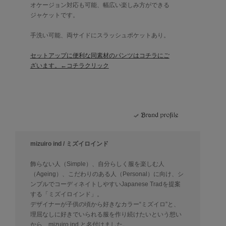
オケージョン対応も可能、幅広い楽しみ方ができる
ジャケットです。
手洗い可能、両サイドにスラッシュポケットあり。
セットアップに便利な同素材のパンツはコチラにご
ざいます。←コチラクリック
mizuiro ind / ミズイロインド
飾らない人（Simple）、自分らしく服を楽しむ人
（Ageing）、こだわりのある人（Personal）に向け、シ
ンプルでコーディネイトしやすいJapanese Tradを提案
する「ミズイロインド」。
デザイナーが子供の頃から好きなカラー“ミズイロ”と、
理屈なしに好きでいられる服を作り続けたいという想い
から、mizuiro ind と名付けました。