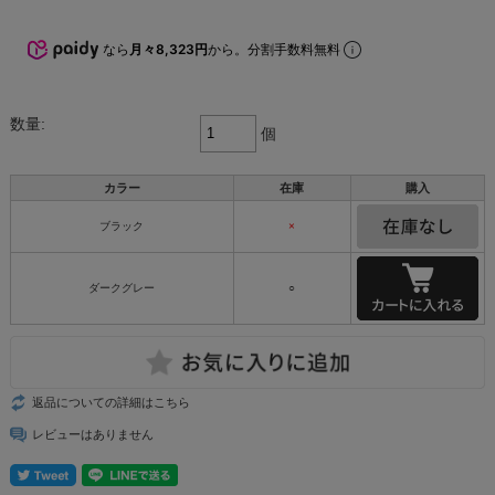
なら
月々8,323円
から。分割手数料無料
数量:
個
カラー
在庫
購入
ブラック
×
ダークグレー
○
返品についての詳細はこちら
レビューはありません