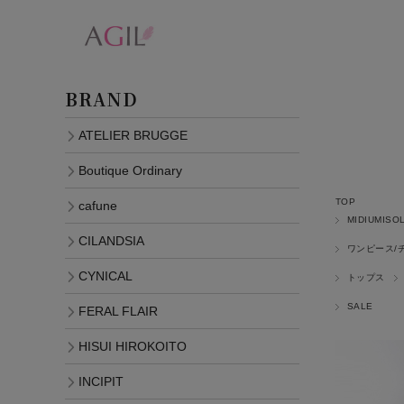
BRAND
ATELIER BRUGGE
Boutique Ordinary
TOP
cafune
MIDIUMISO
CILANDSIA
ワンピース/
CYNICAL
トップス
SALE
FERAL FLAIR
HISUI HIROKOITO
INCIPIT