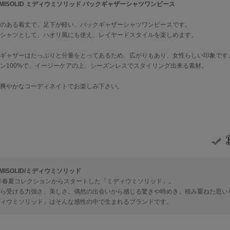
IUMISOLID ミディウミソリッド バックギャザーシャツワンピース
のある着丈で、足下が軽い、バックギャザーシャツワンピースです。
シャツとして、ハオリ風にも使え、レイヤードスタイルを楽しめます。
ギャザーはたっぷりと分量をとってあるため、広がりもあり、女性らしい印象です
ン100%で、イージーケアの上、シーズンレスでスタイリング出来る素材。
爽やかなコーディネイトでお楽しみ下さい。
UMISOLID/ミディウミソリッド
6年春夏コレクションからスタートした「ミディウミソリッド」。
ら受ける力強さ、美しさ。偶然の出会いから感じる驚きや時めき。積み重ねた思い
ィウミソリッド」はそんな感性の中で生まれるブランドです。