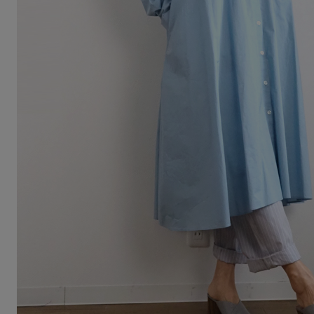
Squady
SUR MER
SYNANOGUE
S 53
TAGE/SON
THURIUM
tiny dinosaur
TOMOO
designs
その他(etc)