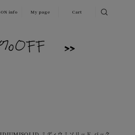
ON info
My page
Cart
 items
/Outlet
MIDIUMISOLID ミディウミソリッド バック