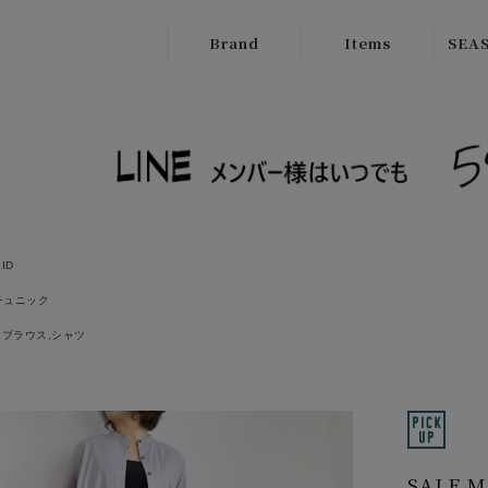
Brand
Items
SEAS
ATELIER
Outer
New
BRUGGE
Tops
SALE
Boutique
Bottoms
Ordinary
Onepiece
cafune
LID
Bag
CILANDSIA
チュニック
ブラウス,シャツ
Wallet
CYNICAL
Goods
FERAL FLAIR
Shose
HISUI
HIROKOITO
SALE 