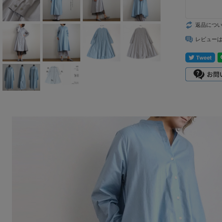
mizuiro ind
返品につ
mononogu
レビュー
Munic
NARU factory
nicholson&ni
cholson
PONT DE
CHARLONS.
ramble dance
REN
sosotto