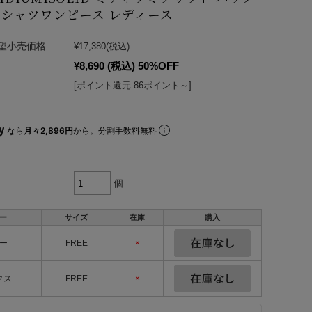
シャツワンピース レディース
望小売価格:
¥17,380
(税込)
¥8,690
(税込)
50%OFF
[ポイント還元 86ポイント～]
なら
月々2,896円
から。分割手数料無料
個
ー
サイズ
在庫
購入
ー
FREE
×
クス
FREE
×