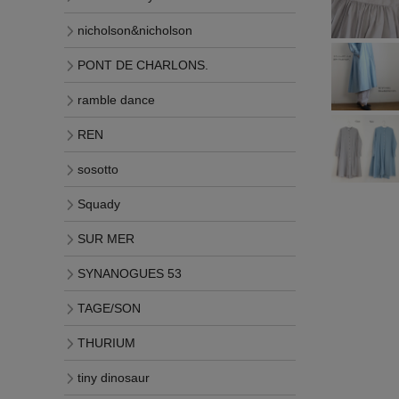
nicholson&nicholson
PONT DE CHARLONS.
ramble dance
REN
sosotto
Squady
SUR MER
SYNANOGUES 53
TAGE/SON
THURIUM
tiny dinosaur