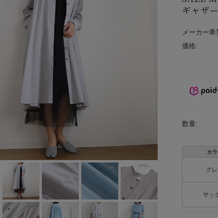
ギャザー
INCIPIT
ina
メーカー希
価格:
KELTY
lelill
Liyoca
MANON
数量:
MARECHAL
TERRE
カラ
MidiUmi
グレ
MIDIUMISOL
サッ
ID