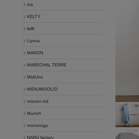
ina
KELTY
lelill
Liyoca
MANON
MARECHAL TERRE
MidiUmi
MIDIUMISOLID
mizuiro ind
Munich
mononogu
NARU factory