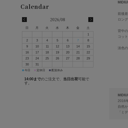
MID
前後差
2026/08
ロング
日
月
火
水
木
金
土
背中の
1
コット
2
3
4
5
6
7
8
9
10
11
12
13
14
15
淡色の
16
17
18
19
20
21
22
23
24
25
26
27
28
29
30
31
■
■
■
今日
定休日
配送休み
14:00まで
のご注文で、
当日出荷
可能で
す。
MIDI
201
自然か
「ミデ