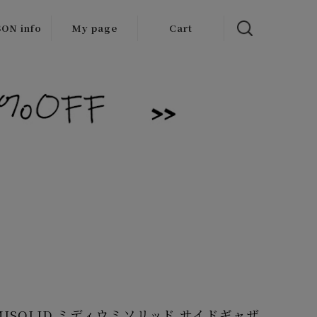
ON info
My page
Cart
 items
/Outlet
UMISOLID ミディウミソリッド サイドギャザ