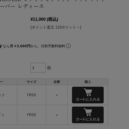
ーバー レディース
¥11,000
(税込)
[ポイント還元 110ポイント～]
なら
月々3,666円
から。分割手数料無料
個
ー
サイズ
在庫
購入
ック
FREE
○
イト
FREE
○