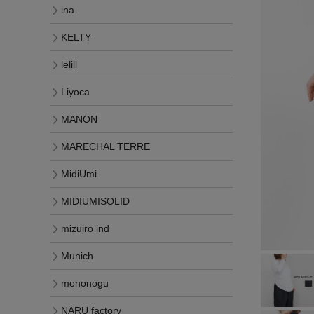
ina
KELTY
lelill
Liyoca
MANON
MARECHAL TERRE
MidiUmi
MIDIUMISOLID
mizuiro ind
Munich
mononogu
NARU factory