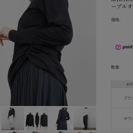
ープルオ
INCIPIT
ina
価格:
KELTY
lelill
Liyoca
数量:
MANON
MARECHAL
カラ
TERRE
ブラ
MidiUmi
MIDIUMISOL
ホワ
ID