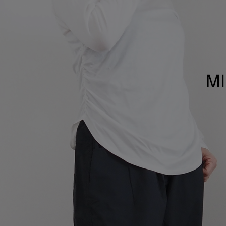
Squady
SUR MER
SYNANOGUE
S 53
TAGE/SON
THURIUM
tiny dinosaur
TOMOO
designs
その他(etc)