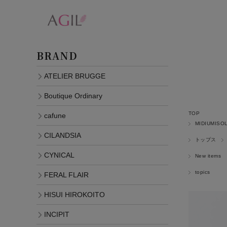
BRAND
ATELIER BRUGGE
Boutique Ordinary
TOP
cafune
MIDIUMISO
CILANDSIA
トップス
CYNICAL
New items
topics
FERAL FLAIR
HISUI HIROKOITO
INCIPIT