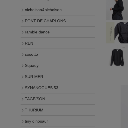
nicholson&nicholson
PONT DE CHARLONS.
ramble dance
REN
sosotto
Squady
SUR MER
SYNANOGUES 53
TAGE/SON
THURIUM
tiny dinosaur