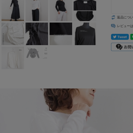
mizuiro ind
mononogu
返品につ
レビュー
Munic
NARU factory
nicholson&ni
cholson
PONT DE
CHARLONS.
ramble dance
REN
sosotto