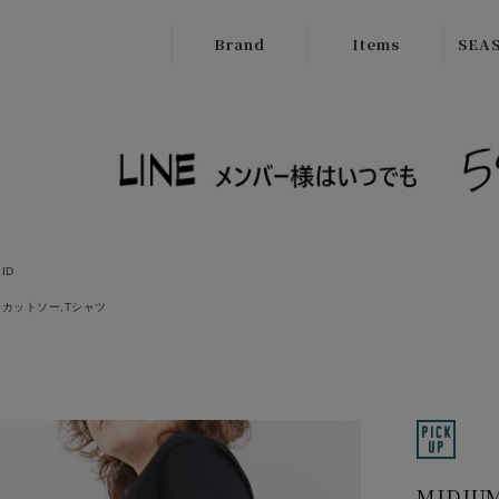
Brand
Items
SEAS
ATELIER
Outer
New
BRUGGE
Tops
SALE
Boutique
Bottoms
Ordinary
Onepiece
cafune
LID
Bag
CILANDSIA
カットソー,Tシャツ
Wallet
CYNICAL
Goods
FERAL FLAIR
Shose
HISUI
HIROKOITO
MIDI