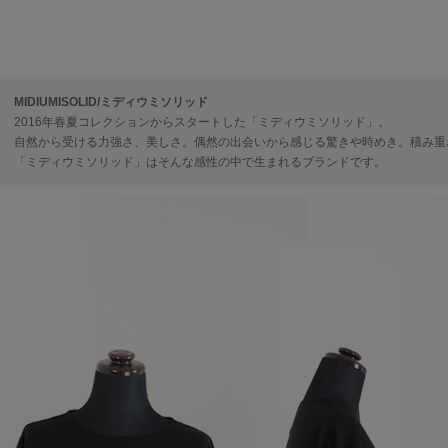
MIDIUMISOLID/ミディウミソリッド
2016年春夏コレクションからスタートした「ミディウミソリッド」。
自然から受ける力強さ、美しさ。偶然の出会いから感じる驚きや時めき。積み重
「ミディウミソリッド」はそんな感性の中で生まれるブランドです。