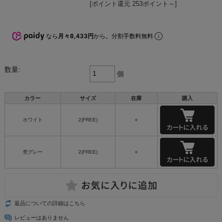
[ポイント還元 253ポイント～]
なら
月々8,433円
から。分割手数料無料
数量:
個
カラー
サイズ
在庫
購入
ホワイト
2(FREE)
○
杢グレー
2(FREE)
○
返品についての詳細はこちら
レビューはありません