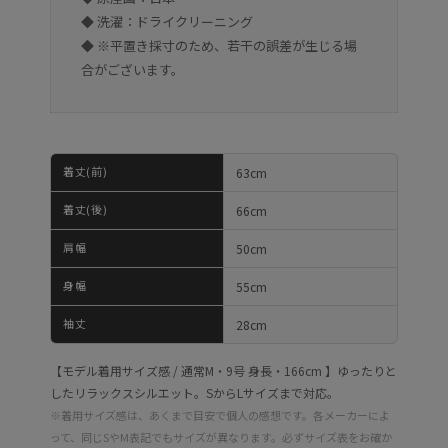
◆ 洗濯：ドライクリーニング
◆ ※平置き採寸のため、若干の誤差が生じる場
合がございます。
着丈(前)
63cm
着丈(後)
66cm
肩幅
50cm
身幅
55cm
袖丈
28cm
【モデル着用サイズ感 / 通常M・9号 身長・166cm 】ゆったりと
したリラックスシルエット。SからLサイズまで対応。
※着用サイズ感は、あくまで目安で個人の感想です。各メーカーによ
って、同じSやM表記でもサイズが異なります。必ずサイズ表をお確か