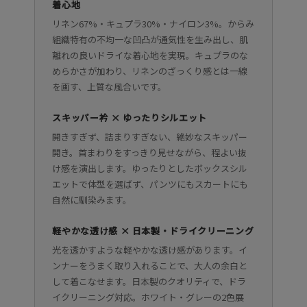
着心地
リネン67%・キュプラ30%・ナイロン3%。からみ
組織特有の不均一な凹凸が通気性を生み出し、肌
離れの良いドライな着心地を実現。キュプラのな
めらかさが加わり、リネンのざっくり感とは一線
を画す、上質な風合いです。
スキッパー衿 × ゆったりシルエット
開きすぎず、詰まりすぎない、絶妙なスキッパー
開き。首まわりをすっきり見せながら、程よい抜
け感を演出します。ゆったりとしたボックスシル
エットで体型を選ばず、パンツにもスカートにも
自然に馴染みます。
軽やかな透け感 × 日本製・ドライクリーニング
光を透かすような軽やかな透け感があります。イ
ンナーをうまく取り入れることで、大人の余白と
して着こなせます。日本製のクオリティで、ドラ
イクリーニング対応。ホワイト・グレーの2色展