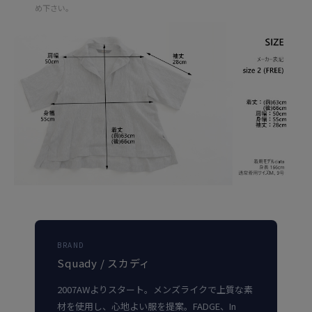
め下さい。
BRAND
Squady / スカディ
2007AWよりスタート。メンズライクで上質な素
材を使用し、心地よい服を提案。FADGE、In